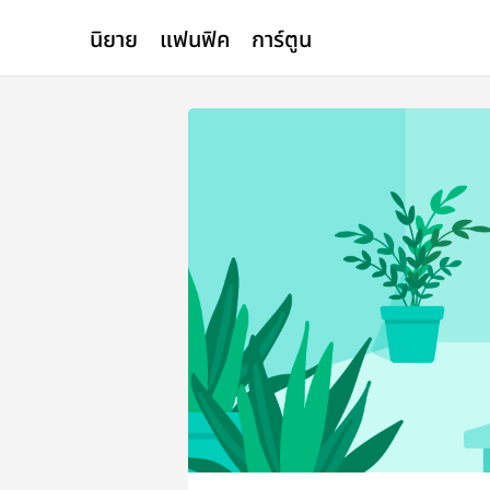
นิยาย
แฟนฟิค
การ์ตูน