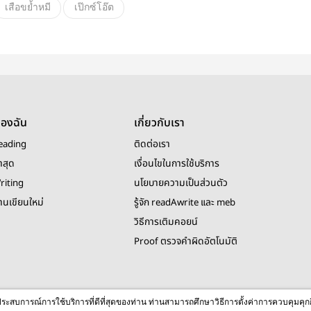
เสือขย้ำหมี
เป๊กซ์โอ๊ต
อื่นๆ
วายสเตชั่น
ของฉัน
เกี่ยวกับเรา
eading
ติดต่อเรา
าสุด
เงื่อนไขในการใช้บริการ
riting
นโยบายความเป็นส่วนตัว
งานเขียนใหม่
รู้จัก readAwrite และ meb
วิธีการเติมคอยน์
Proof ตรวจคำผิดอัตโนมัติ
© 2026 readAwrite.com by MEB Corporation Public Company Limited
ื่อประสบการณ์การใช้บริการที่ดีที่สุดของท่าน ท่านสามารถศึกษาวิธีการตั้งค่าการควบคุมคุก
This site is protected by reCAPTCHA and the Google
Privacy Policy
and
Terms of Service
apply.