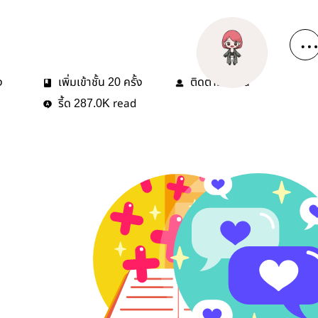
ง
เพิ่มเข้าชั้น
ครั้ง
ติดตาม
คน
20
3
รี้ด
read
287.0K