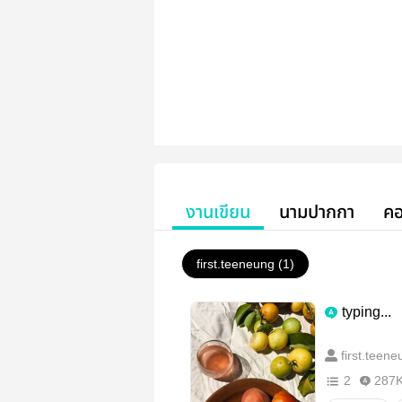
งานเขียน
นามปากกา
คอ
first.teeneung (1)
typing...
first.teene
2
287