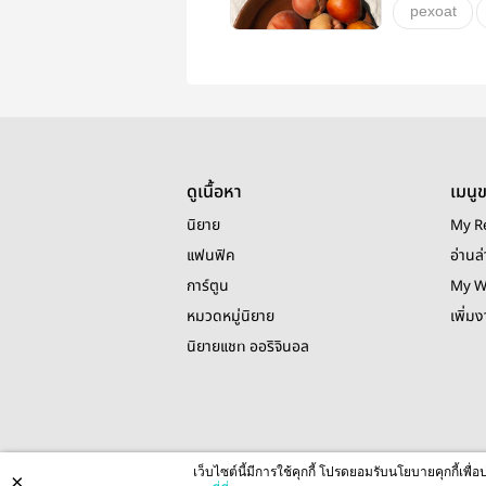
pexoat
หมีจำศีล
ดูเนื้อหา
เมนู
นิยาย
My R
แฟนฟิค
อ่านล่
การ์ตูน
My W
หมวดหมู่นิยาย
เพิ่ม
นิยายแชท ออริจินอล
เว็บไซต์นี้มีการใช้คุกกี้ โปรดยอมรับนโยบายคุกกี้เพ
×