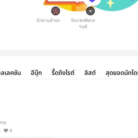
นักอ่านตัวยง
นักแชทติดเท
รนด์
ลเลคชัน
อีบุ๊ก
รี้ดถึงไรต์
ลิสต์
สุดยอดนักโด
ung
K
8