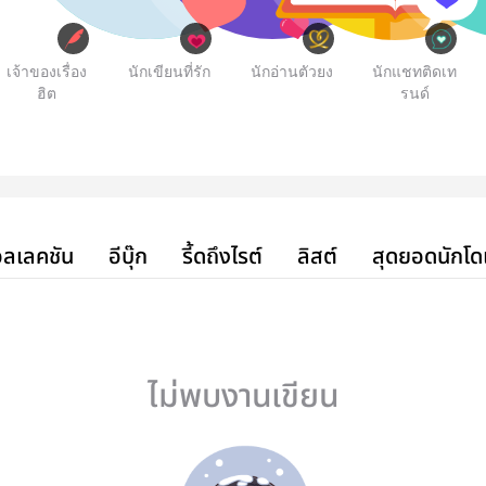
เจ้าของเรื่อง
นักเขียนที่รัก
นักอ่านตัวยง
นักแชทติดเท
ฮิต
รนด์
ลเลคชัน
อีบุ๊ก
รี้ดถึงไรต์
ลิสต์
สุดยอดนักโด
ไม่พบงานเขียน