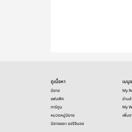
ดูเนื้อหา
เมนู
นิยาย
My R
แฟนฟิค
อ่านล่
การ์ตูน
My W
หมวดหมู่นิยาย
เพิ่ม
นิยายแชท ออริจินอล