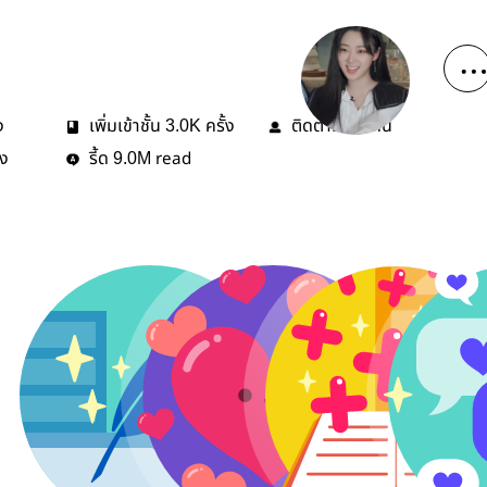
ง
เพิ่มเข้าชั้น
ครั้ง
ติดตาม
คน
3.0K
62
้ง
รี้ด
read
9.0M