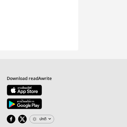
Download readAwrite
ปกติ