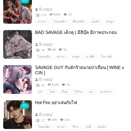
จบ
B.crazy’
650K
1K
174
ดรามา
โรแมนติก
เพื่อนสนิท
แอบรัก
ตบจูบ
แอบรักเพื่อน
แก้แค้น
เข้าใจผิด
โหด
ป่าเถื่อน
BAD SAVAGE เด็กดุ | มีอีบุ๊ค มีภาพประกอบ
เลว
ซาดิสม์
รุนแรง
ใจร้าย
ชั่ว
อำมหิต
ดราม่า
ธงดำ
หยาบคาย
เยดุ
B.crazy’
2M
3K
78
โรแมนติก
ดรามา
ตบจูบ
มาเฟีย
โรมานซ์
บอดี้การ์ด
นิ่ง
ดุ
เลว
ร้าย
บำเรอ
กินเด็ก
SAVAGE GUY กับดักร้ายนายป่าเถื่อน [ WINE x
หื่น
โหด
ฟิน
ดราม่า
พระเอกเลว
พระเอกนิ่ง
CIN ]
พระเอกร้าย
นางเอกร้าย
B.crazy’
810K
1K
32
18+
โหด
เถือน
ใจร้าย
เลว
น่าสงสาร
แก้แค้น
Hot Fire อย่าเล่นกับไฟ
จบ
B.crazy’
39K
315
17
โรแมนติก
ดรามา
วิศวะ
รุ่นพี่
รุ่นน้อง