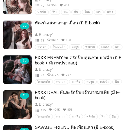
95K
451
49
มาเฟีย
ร้าย
ฟิน
หื่น
โหด
เลว
เสียว
ตบจูบ
คลั่งรัก
หวง
ชั่ว
หึง
ดุ
โรแมนติก
ทัณฑ์เสน่หาอาญาเถื่อน (มี E-book)
จบ
นิยายโรมานซ์
B.crazy’
668K
828
78
ดรามา
โรแมนติก
ตบจูบ
ซาตาน
Erotic
เลว
โหด
เถื่อน
หื่น
ดุ
พระเอกใจร้าย
FXXX ENEMY พยศรักร้ายคุณชายมาเฟีย (มี E-
จบ
นางเอกน่าสงสาร
พระเอกเลว
พระเอกโหด
book + มีภาพประกอบ)
พระเอกร้าย
ชั่ว
ร้าย
ขี้หึง
B.crazy’
272K
787
44
โรแมนติก
ดรามา
มาเฟีย
ตบจูบ
คลั่งรัก
ฟิน
หื่น
โหด
ดุ
ดิบ
เถื่อน
พยศ
ดื้อ
ศัตรู
FXXX DEAL พันธะรักร้ายเจ้านายมาเฟีย (มี E-
จบ
LGBTQ+
จิกหมอน
เลว
ร้าย
หึงโหด
book)
นางเอกสายรุก
B.crazy’
404K
853
115
โรแมนติก
ดรามา
มาเฟีย
คลั่งรัก
ฟิน
หื่น
โหด
ดุ
หึงโหด
ใจร้าย
เข้าใจผิด
ขายตัว
SAVAGE FRIEND พิษเพื่อนเลว (มี E-book)
แต่งงาน
กินเด็ก