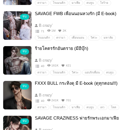
ดรามา
โรแมนติก
มาเฟีย
ตบจูบ
ใจร้าย
เย็นชา
รุนแรง
ดุดัน
คลั่งรัก
ขี้หวง
ฟิน
SAVAGE FWB เพื่อนนอนหวงรัก (มี E-book)
จบ
หื่น
โหด
เลว
น่าสงสาร
Erotic
หึงโหด
นิ่ง
ดุ
เถื่อน
B.crazy’
1M
2K
71
โรแมนติก
ดรามา
เพื่อนนอน
วิศวะ
มหาลัย
ขี้หวง
ขี้หึง
หึงโหด
คลั่งรัก
เพื่อนนอนหวงรัก
ร้ายโคตรรักอันตราย (มีอีบุ๊ก)
จบ
ขี้เอา
หวงรัก
B.crazy’
161K
421
40
ดรามา
โรแมนติก
วิศวะ
แอบรักเพื่อน
ตบจูบ
โหด
ดิบ
เถื่อน
หึงโหด
ขี้หวง
รุนแรง
ดุ
FXXX BULL กระทิงดุ มี E-book (ดุทุกตอน!!!)
จบ
ดุดัน
คลั่งรัก
ฟิน
เลว
หื่น
ซาดิสม์
ร้าย
ธงแดง
B.crazy’
241K
701
40
ดรามา
โรแมนติก
มาเฟีย
ตบจูบ
เลว
โหด
เอวดุ
ดุ
ดิบ
ซาดิสม์
รุนแรง
เร่าร้อน
SAVAGE CRAZINESS พ่ายรักพระเอกมาเฟีย
จบ
ร้อนแรง
แซ่บ
ป่าเถื่อน
หื่น
หึงโหด
ดุดัน
เอาเพื่อน
พระเอกเลว
B.crazy’