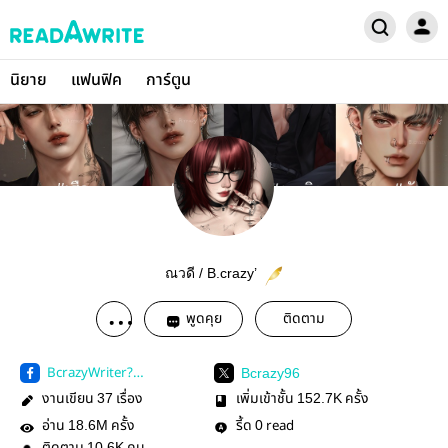
นิยาย
แฟนฟิค
การ์ตูน
ณวดี / B.crazy’
พูดคุย
ติดตาม
BcrazyWriter?
Bcrazy96
mibextid=LQQJ4d
งานเขียน
เรื่อง
เพิ่มเข้าชั้น
ครั้ง
37
152.7K
อ่าน
ครั้ง
รี้ด
read
18.6M
0
10.6K