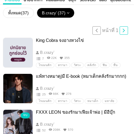
งานเขียน
นามปากกา
คอลเลคชัน
อีบุ๊ก
รี้ดถึงไรต์
ลิสต์
สุดยอดนักโด
ทั้งหมด(
37
)
B.crazy’ (37)
หน้าที่ 1
King Cobra จงอางหวงไข่
B.crazy’
22K
355
7
โรแมนติก
ดรามา
วิศวะ
คลั่งรัก
ฟิน
หื่น
ดุ
โหด
หึงโหด
ขี้หวง
ป่าเถื่อน
ดิบ
แพ้ทางหมาดุ|มี E-book (หมาเด็กคลั่งรักมากกก)
พระเอกขี้หึง
นางเอกขี้อ่อย
นางเอกขี้ยั่ว
ขี้อ้อน
พระเอกหึงโหด
หลงเมีย
มหาลัย
พระเอกขี้หวง
B.crazy’
66K
276
25
โรแมนติก
ดรามา
วิศวะ
หมาเด็ก
มหาลัย
รุ่นน้อง
กินเด็ก
ฟิน
หื่น
รุ่นพี่
คลั่งรัก
FXXX LEON ของรักมาเฟียเจ้าพ่อ | มีอีบุ๊ก
จบ
หึงโหด
หึงแรง
ขี้หวง
แฟนเด็ก
ขี้อ่อย
รุกเก่ง
โหด
เถื่อน
ดุ
B.crazy’
208K
570
52