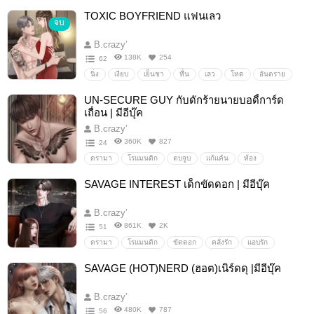
แก้แค้น
คลั่งรัก
ฟิน
โหด
ดุ
หื่น
หึงโหด
TOXIC BOYFRIEND แฟนเลว
จบ
จิกหมอน
เพลย์บอย
แบดบอย
ร้าย
มหาลัย
พี่ว๊าก
B.crazy’
138K
254
62
นิ่ง
เงียบ
เย็นชา
หื่น
เลว
โหด
อันตราย
แอบรัก
รุนแรง
แฟน
UN-SECURE GUY กับดักร้ายนายบอดี้การ์ด
เถื่อน | มีอีบุ๊ค
B.crazy’
360K
827
24
ดรามา
โรแมนติก
ตบจูบ
แก้แค้น
ท้อง
พระเอกเลว
พระเอกโหด
เลว
ชั่ว
ร้าย
โหด
SAVAGE INTEREST เด็กขัดดอก | มีอีบุ๊ค
หึง
หื่น
เสียว
ฟิน
ดุ
หวง
เถื่อน
นายเอกน่าสงสาร
พระเอกร้าย
B.crazy’
861K
2K
51
ดรามา
โรแมนติก
ขัดดอก
คลั่งรัก
แอบรัก
หื่น
ขี้หึง
ขี้เอา
ฟิน
ขี้หวง
SAVAGE (HOT)NERD (ฮอต)เนิร์ดดุ |มีอีบุ๊ค
B.crazy’
480K
787
56