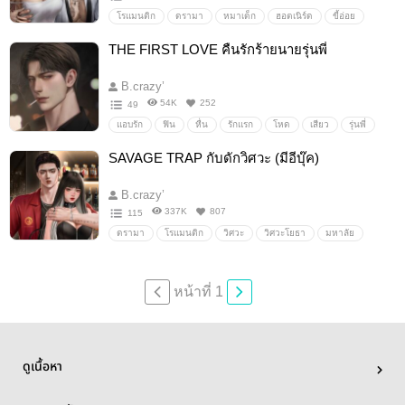
โรแมนติก
ดรามา
หมาเด็ก
ฮอตเนิร์ด
ขี้อ่อย
รุ่นพี่
รุ่นน้อง
แซ่บ
ฟิน
กินเด็ก
คลั่งรัก
THE FIRST LOVE คืนรักร้ายนายรุ่นพี่
B.crazy’
54K
252
49
แอบรัก
ฟิน
หื่น
รักแรก
โหด
เสียว
รุ่นพี่
คลั่งรัก
รุ่นน้อง
หึงโหด
วันไนท์สแตน
ขี้หวง
SAVAGE TRAP กับดักวิศวะ (มีอีบุ๊ค)
กินดุ
โรแมนติก
ดรามา
นิยายโรมานซ์
B.crazy’
337K
807
115
ดรามา
โรแมนติก
วิศวะ
วิศวะโยธา
มหาลัย
หล่อ
ร้าย
หื่น
โหด
ขี้เอา
ตบจูบ
เลว
ดุ
เถื่อน
หวงก้าง
ปากร้าย
ใจร้าย
คลั่งรัก
หน้าที่ 1
หึงโหด
โบ้
ดูเนื้อหา