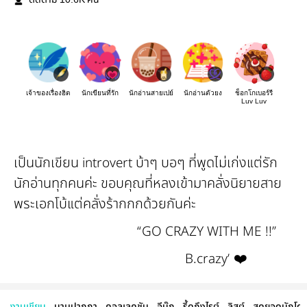
ติดตาม
คน
เจ้าของเรื่องฮิต
นักเขียนที่รัก
นักอ่านสายเปย์
นักอ่านตัวยง
ช็อกโกเบอร์รี
Luv Luv
เป็นนักเขียน introvert บ้าๆ บอๆ ที่พูดไม่เก่งแต่รัก
นักอ่านทุกคนค่ะ ขอบคุณที่หลงเข้ามาคลั่งนิยายสาย
พระเอกโบ้แต่คลั่งร้ากกกด้วยกันค่ะ
“GO CRAZY WITH ME !!”
B.crazy’ ❤️