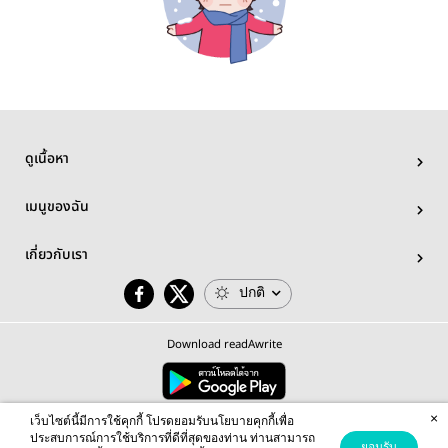
ดูเนื้อหา
เมนูของฉัน
เกี่ยวกับเรา
ปกติ
Download readAwrite
×
© 2026 readAwrite.com by MEB Corporation Public Company Limited
เว็บไซต์นี้มีการใช้คุกกี้ โปรดยอมรับนโยบายคุกกี้เพื่อ
This site is protected by reCAPTCHA and the Google
Privacy Policy
and
Terms of Service
apply.
ประสบการณ์การใช้บริการที่ดีที่สุดของท่าน ท่านสามารถ
ยอมรับ