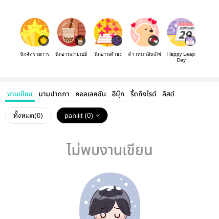
นักจัดรายการ
นักอ่านสายเปย์
นักอ่านตัวยง
ต้าวหมาอินเลิฟ
Happy Leap
Day
งานเขียน
นามปากกา
คอลเลคชัน
อีบุ๊ก
รี้ดถึงไรต์
ลิสต์
ทั้งหมด(
0
)
paniiit (0)
ไม่พบงานเขียน