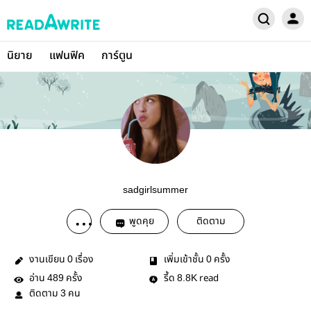
นิยาย
แฟนฟิค
การ์ตูน
sadgirlsummer
พูดคุย
ติดตาม
งานเขียน
เรื่อง
เพิ่มเข้าชั้น
ครั้ง
0
0
อ่าน
ครั้ง
รี้ด
read
489
8.8K
ติดตาม
คน
3