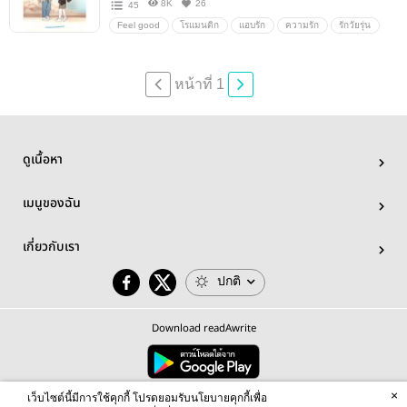
8K
26
45
Feel good
โรแมนติก
แอบรัก
ความรัก
รักวัยรุ่น
น่ารัก
หวาน
มหาวิทยาลัย
นิยายโรแมนติก
นิยายรัก
โรมานซ์
จบ
จบแล้ว
จบบริบูรณ์
end
หน้าที่ 1
แต่งงาน
ดูเนื้อหา
เมนูของฉัน
เกี่ยวกับเรา
ปกติ
Download readAwrite
×
© 2026 readAwrite.com by MEB Corporation Public Company Limited
เว็บไซต์นี้มีการใช้คุกกี้ โปรดยอมรับนโยบายคุกกี้เพื่อ