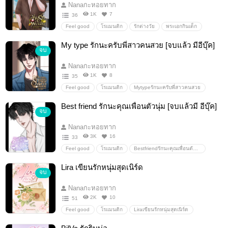
นางเอกแสนซน
ฟีลกูด/feelgood
nanaกะหอยทาก
Nanaกะหอยทาก
MySunshineเธอคือดวงตะวันในวันที่ฝนตก
หัวร้อนบอย
จบ
1K
7
36
จบบริบูรณ์
Feel good
โรแมนติก
รักต่างวัย
พระเอกกินเด็ก
พระเอกสายเปย์
ห่มรักพรวนดิน
nanaกะหอยทาก
My type รักนะครับพี่สาวคนสวย [จบแล้ว มีอีบุ๊ค]
จบ
น่ารัก
รักโรแมนติก
นิยายโรแมนติก
รักวัยรุ่น
นิยายรัก
ฟิลกู้ด
นิยายฟิลกู๊ด
นิยายน่ารัก
Nanaกะหอยทาก
พระเอกชาวไร่
1K
8
35
Feel good
โรแมนติก
Mytypeรักนะครับพี่สาวคนสวย
nanaกะหอยทาก
รัก
โรแ
โรแมนติก
นิยาย
Best friend รักนะคุณเพื่อนตัวนุ่ม [จบแล้วมี อีบุ๊ค]
จบ
หมาเด็ก
ฟิน
สนุก
หญ้าอ่อน
กินเด็ก
ต่างวัย
แฟนเด็ก
เด็กมันน่ารัด
ฟีลแฟนเด็ก
จบ
Nanaกะหอยทาก
3K
16
33
Feel good
โรแมนติก
Bestfriendรักนะคุณเพื่อนตัวนุ่ม
nanaกะหอยทาก
รัก
โรแมนติก
นางเอกอ้วน
อ้วน
Lira เขียนรักหนุ่มสุดเนิร์ด
จบ
อวบ
สาวอ้วน
อวบอ้วน
สาวอวบ
ึคลั่งรัก
ไม่ดราม่า
มหาลัย
ไม่มีNC
จบ
จบแล้ว
Nanaกะหอยทาก
จบบริบูรณ์
2K
10
51
Feel good
โรแมนติก
Liraเขียนรักหนุ่มสุดเนิร์ด
nanaกะหอยทาก
รักต่างวัย
พระเอกกินเด็ก