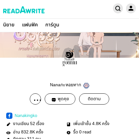
นิยาย
แฟนฟิค
การ์ตูน
Nanaกะหอยทาก
พูดคุย
ติดตาม
Nanakingko
งานเขียน
เรื่อง
เพิ่มเข้าชั้น
ครั้ง
52
4.8K
อ่าน
ครั้ง
รี้ด
read
832.8K
0
311