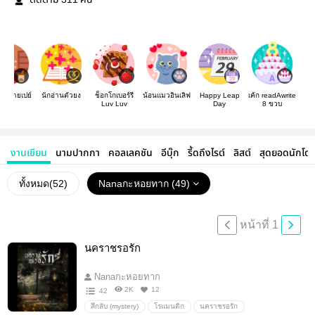
ติดตาม
คน
่านสายเปย์
นักอ่านตัวยง
ช็อกโกเบอร์รี
น้อนแมวอินเลิฟ
Happy Leap
เค้ก readAwrite
Luv Luv
Day
8 ขวบ
งานเขียน
นามปากกา
คอลเลคชัน
อีบุ๊ก
รี้ดถึงไรต์
ลิสต์
สุดยอดนักโด
ทั้งหมด(
52
)
Nanaกะหอยทาก (49)
หน้าที่ 1
นคราชรอรัก
Nanaกะหอยทาก
2K
12
42
ลึกลับ (mystery)
โรแมนติก
นคราชรอรัก