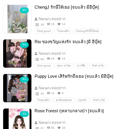
nanaกะหอยทาก
นาค
แฟนตาซี
เวทมนตร์
ChengJ รักนี้ให้เธอ [จบแล้ว มีอีบุ๊ค]
จบ
นิยายแฟนตาซี
อมตะ
รัก
ฟิลกู้ด
โรแมนติก
นิยายฟิลกู๊ด
นิยายโรแมนติก
ตวามเชื่อ
ย้อนอดีต
Nanaกะหอยทาก
1K
14
38
Feel good
โรแมนติก
ChengJรักนี้ให้เธอ
nanaกะหอยทาก
แอบรัก
มาเฟีย
น่ารัก
Rio ของขวัญแห่งรัก จบแล้ว [มี อีบุ๊ค]
จบ
นิยายโรแมนติก
นิยายรัก
รักวัยรุ่น
มหาวิทยาลัย
ไม่ดราม่า
ฟิลกู้ด
นิยายฟิลกู๊ด
พระเอกกินเด็ก
Nanaกะหอยทาก
พระเอกสายเปย์
พระเอกปากร้ายแต่ใจดี
พระเอกสายโหด
2K
16
86
วิศวะ
จบ
Feel good
slice of life
มาเฟีย
รักต่างวัย
พระเอกกินเด็ก
พระเอกสายเปย์
คลั่งรักขั้นสุด
Puppy Love เสิร์ฟรักถึงเธอ {จบแล้ว มีอีบุ๊ค}
จบ
หลงรักเมียเด็ก
พระเอกคลั่งรัก
รัก
โรแมนติก
คลั่งรัก
Rioของขวัญแห่งรัก
Setจักรวาลแห่งรัก
Nanaกะหอยทาก
nanaกะหอยทาก
ละมุนใส่ใจ
ชีวิตประจำวัน
จบ
1K
8
35
จบแล้ว
end
โรแมนติก
สะท้อนสังคม
แอบรัก
รักต่างวัย
ความรัก
PuppyLoveเสิร์ฟรักถึงเธอ
์Nanaกะหอยทาก
Rose Forest กุหลาบกลางป่า [จบแล้ว]
จบ
หมาเด็ก
พี่คนสวย
ดราม่า
นิยายรัก
นิยายโรแมนติก
กินเด็ก
แฟนเด็ก
ฟิน
รุ่นน้อง
Nanaกะหอยทาก
จิกหมอน
สนุก
ต่างวัย
จบ
8K
29
81