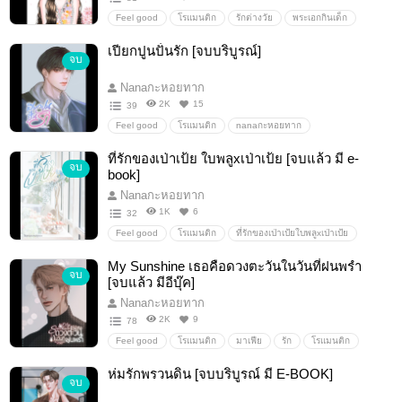
Feel good
โรแมนติก
รักต่างวัย
พระเอกกินเด็ก
พระเอกสายเปย์
พระเอกปากร้ายแต่ใจดี
พระเอกขี้เก๊ก
เปียกปูนปั่นรัก [จบบริบูรณ์]
จบ
ถูกจับแต่งงาน
ฟิลกู้ด
ยิ้ม
โรแมนติก
์Nanaกะหอยทาก
RoseForestกุหลาบกลางป่า
Nanaกะหอยทาก
ลินาราเวฬา
ต่างจังหวัด
สวน
ไร่
บ้านนอก
2K
15
39
ชนบท
จบ
Feel good
โรแมนติก
nanaกะหอยทาก
เปียกปูนปั่นรัก
น่ารัก
รักวัยรุ่น
ชนบท
บ้านนา
ที่รักของเป่าเป้ย ใบพลูxเป่าเป้ย [จบแล้ว มี e-
จบ
ความรัก
บ้านนอก
หวาน
นิยายโรแมนติก
book]
นิยายรัก
คลั่งรัก
พระเอกสายเปย์
พระเอกกินเด็ก
Nanaกะหอยทาก
ไม่ดราม่า
จบ
จบบริบูรณ์
จบแล้ว
1K
6
32
Feel good
โรแมนติก
ที่รักของเป่าเป้ยใบพลูxเป่าเป้ย
nanaกะหอยทาก
น่ารัก
อบอุ่น
หวาน
อ่อนโยน
My Sunshine เธอคือดวงตะวันในวันที่ฝนพรำ
จบ
พระเอกอบอุ่น
ใจดี
อ้อน
รักวัยรุ่น
ฟิน
สนุก
[จบแล้ว มีอีบุ๊ค]
จิกหมอน
ความรัก
นิยายโรแมนติก
นิยายรัก
Nanaกะหอยทาก
ละมุน
จบ
2K
9
78
Feel good
โรแมนติก
มาเฟีย
รัก
โรแมนติก
นางเอกเก่ง
พระเอกคลั่งรัก
พระเอกเก่ง
นางเอกร้าย
ห่มรักพรวนดิน [จบบริบูรณ์ มี E-BOOK]
จบ
พระเอกโหด
นางเอกแซ่บ
นางเอกขี้อ่อย
พระเอกดุ