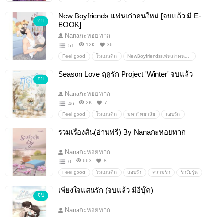
DiffuserLoveหอมกลิ่นรัก
nanaกะหอยทาก
ละมุนใส่ใจ
New Boyfriends แฟนเก่าคนใหม่ [จบแล้ว มี E-
จบ
รักต่างวัย
น่ารัก
รัก
โรแมนติก
นิยายโรแมนติก
BOOK]
นิยายรัก
ฟีลกูด/feelgood
โรแมนติก/romantic
Nanaกะหอยทาก
นางเอกเก่ง
พระเอกหล่อ
คลั่งรัก
จบ
จบบริบูรณ์
12K
36
51
Feel good
โรแมนติก
NewBoyfriendsแฟนเก่าคนใหม่
nanaกะหอยทาก
รักต่างวัย
แอบรัก
รักวัยรุ่น
Season Love ฤดูรัก Project 'Winter' จบแล้ว
จบ
มหาวิทยาลัย
นิยายรัก
ไม่ดราม่า
ฟิน
พระเอกโบ้
กลัวเมีย
โรแมนติก
มีเด็ก
นายเอกไม่ยอมคน
Nanaกะหอยทาก
2K
7
46
Feel good
โรแมนติก
มหาวิทยาลัย
แอบรัก
รักวัยรุ่น
ความรัก
นิยายรัก
หวาน
รวมเรื่องสั้น(อ่านฟรี) By Nanaกะหอยทาก
นิยายโรแมนติก
SeasonLoveฤดูรักProject'Summer'
nanaกะหอยทาก
น่ารัก
เพื่อนพี่ชาย
น้องสาวเพื่อน
Nanaกะหอยทาก
ฟิน
จิกหมอน
ไม่ดราม่า
ฟีลกูด/feelgood
จบ
663
8
0
end
Feel good
โรแมนติก
แอบรัก
ความรัก
รักวัยรุ่น
น่ารัก
นิยายรัก
นิยายโรแมนติก
หวาน
เพียงใจแสนรัก (จบแล้ว มีอีบุ๊ค)
จบ
มหาวิทยาลัย
แต่งงาน
รวมเรื่องสั้น(อ่านฟรี)ByNanaกะหอยทาก
nanaกะหอยทาก
อบอุ่น
พระเอกอบอุ่น
ฟิน
ฟรี
Nanaกะหอยทาก