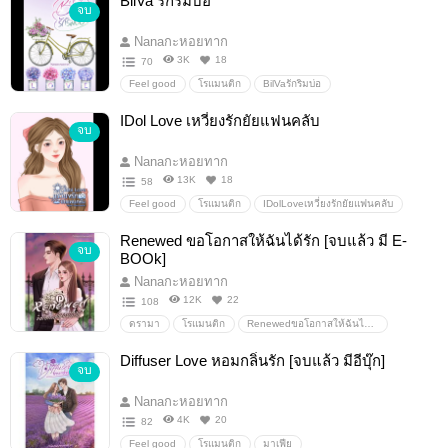
BilVa รักริมบ่อ
จบ
พระเอกสายเปย์
รัก
โรแมนติก
นิยาย
นักเขียน
ฝากนิยาย
ฟิน
Nanaกะหอยทาก
3K
18
70
Feel good
โรแมนติก
BilVaรักริมบ่อ
์Nanaกะหอยทาก
น่ารัก
อบอุ่น
นิยายรัก
หวาน
IDol Love เหวี่ยงรักยัยแฟนคลับ
จบ
บ้านไร่
ต่างจังหวัด
บ้านนา
นิยายโรแมนติก
รักวัยรุ่น
ความรัก
อ่อนโยน
ฟีลกู้ด
เบาสมอง
Nanaกะหอยทาก
13K
18
58
Feel good
โรแมนติก
IDolLoveเหวี่ยงรักยัยแฟนคลับ
nanaกะหอยทาก
แฟนคลับ
นักร้อง
หึงหวงห่วง
Renewed ขอโอกาสให้ฉันได้รัก [จบแล้ว มี E-
จบ
ติ่ง
ดารา
พระเอกหล่อมาก
รัก
โรแมนติก
BOOk]
ละมุนใส่ใจ
ไม่ดราม่า
เฮฮา
สนุกสนาน
Nanaกะหอยทาก
12K
22
108
ดรามา
โรแมนติก
Renewedขอโอกาสให้ฉันได้รัก
nanaกะหอยทาก
แอบรัก
น่ารัก
ความรัก
Diffuser Love หอมกลิ่นรัก [จบแล้ว มีอีบุ๊ก]
จบ
ย้อนอดีต
นิยายโรแมนติก
นิยายรัก
ดราม่า
#ย้อนเวลา
นิยายย้อนเวลา
แก้ไขอดีต
หวาน
Nanaกะหอยทาก
โรแมนติก
ดราม่านิดๆ
พระเอกคลั่งรัก
รักโรแมนติก
4K
20
82
จบ
Feel good
โรแมนติก
มาเฟีย