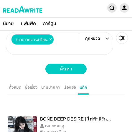
นิยาย
แฟนฟิค
การ์ตูน
ทุกหมวด
×
ประกวดงานเขียน
ค้นหา
ทั้งหมด
ชื่อเรื่อง
นามปากกา
เรื่องย่อ
แท็ก
BONE DEEP DESIRE | ไฟฟ้านิรันดร์
#น่าหนาว
เหมยหมอดู
แนวทางเลือก