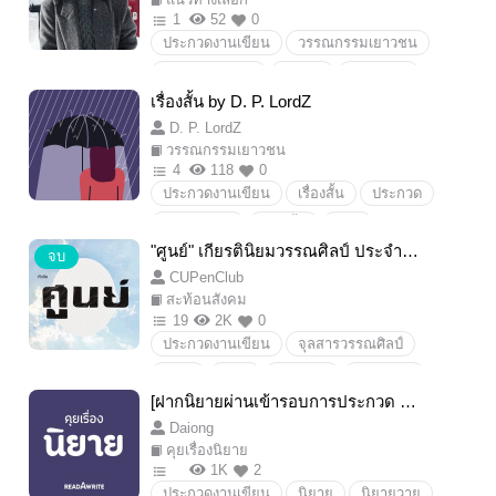
1
52
0
ประกวดงานเขียน
วรรณกรรมเยาวชน
พีเรียดฟรีสไตล์
poetry
ร้อยกรอง
เรื่องสั้น by D. P. LordZ
NarcissusJG
ชมรมวรรณศิลป์จุฬาฯ
D. P. LordZ
จุลสารวรรณศิลป์
พกบ.
hisopika
วรรณกรรมเยาวชน
ประกวดนิยาย
ร้อยแก้ว
บทสนทนา
4
118
0
ประกวดงานเขียน
เรื่องสั้น
ประกวด
demisexuality
self-cest
DuckLordZ
เรื่องสั้น
ชีวิต
asexualityspectrum
ScienceFantasy
"ศูนย์" เกียรตินิยมวรรณศิลป์ ประจำปีก
จบ
psychedelic
Apocalyptic
oneshort
ารศึกษา 2562
CUPenClub
สะท้อนสังคม
19
2K
0
ประกวดงานเขียน
จุลสารวรรณศิลป์
กยศ.
ศูนย์
ร้อยแก้ว
ร้อยกรอง
[ฝากนิยายผ่านเข้ารอบการประกวด 10
เรื่องสั้น
ชมรมวรรณศิลป์จุฬาฯ
เรื่องสุดท้าย] Smart Soulmate | สมาร์ท
Daiong
โซลเมท
คุยเรื่องนิยาย
1K
2
ประกวดงานเขียน
นิยาย
นิยายวาย