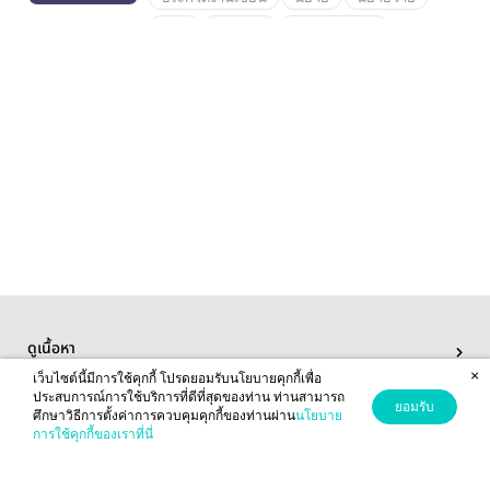
Yaoi
ประกวด
ประกวดนิยาย
ฝากนิยาย
ScienceFantasy
โปรโมทนิยาย
นิยายแชท
ระบบ
นิยายรัก
นิยายโรแมนซ์
เสียดสี
boy'slove
bl
บทสนทนา
ไซไฟแฟนตาซี
นิยายไซไฟแฟนตาซี
ดูเนื้อหา
×
เว็บไซต์นี้มีการใช้คุกกี้ โปรดยอมรับนโยบายคุกกี้เพื่อ
เมนูของฉัน
ประสบการณ์การใช้บริการที่ดีที่สุดของท่าน ท่านสามารถ
ยอมรับ
ศึกษาวิธีการตั้งค่าการควบคุมคุกกี้ของท่านผ่าน
นโยบาย
การใช้คุกกี้ของเราที่นี่
เกี่ยวกับเรา