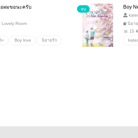
forg
พ่อผมขอนะครับ
ฺBoy N
จบ
ย
kate
e Lovely Room
นิยาย
15
8+
Boy love
นิยายรัก
kate
ียว
พ่อครับลูกชายพ่อผมขอนะครับ
พี่กำ
โรแม