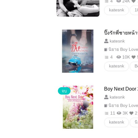
4
24K
katesnk
1
เดียร์กับเรียว
ปิ๊งรักพี่ชายห
1
katesnk
นิยาย Boy Lov
4
10K
katesnk
B
Boy Next Door
จบ
(จบ)
katesnk
นิยาย Boy Lov
11
3K
2
katesnk
น
กำปั้นลูกหิน