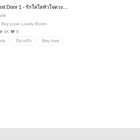
etmenot
ext Door 1 - รักใสใสหัวใจดวงน้อ
snk
 Boy Love Lovely Room
5K
8
snk
นิยายรัก
Boy love
ปั้นน้องลูกหิน
KS Books
นติก
รักใสใสไร้NC