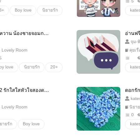
7
5
8+
Boy love
นิยายรัก
kate
ผมหล
น้าหวาน น้องชายจอมกวน
อ่านฟรี
ยลมหน
จุม-พ
e Lovely Room
คุยเรื
5
oy love
นิยายรัก
20+
kate
นิยาย
 2 รักใสใสหัวใจสองดวง
ดอกรัก
kate
e Lovely Room
นิยาย
0
ิยายรัก
Boy love
kate
อเล็ก