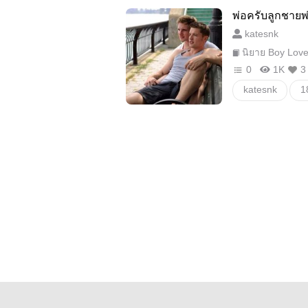
พ่อครับลูกชาย
katesnk
นิยาย Boy Lov
0
1K
3
katesnk
1
นางฟ้าตาชั้นเด