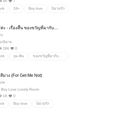
4K
7
snk
18+
Boy love
นิยายรัก
งรักชายโฉด
โรแมนติก
ค่ะ - เรื่องสีั้น ของขวัญที่มากับสา
าว โดย จุม-พิน
ิน
่องนิยาย
266
0
snk
จุม-พิน
ของขวัญที่มากับสายลมหนาว
รัก
สีม่วง (For Get Me Not)
snk
 Boy Love Lovely Room
1K
0
snk
Boy love
นิยายรัก
ซ์กับสายน้ำ
ดอกรักสีม่วง