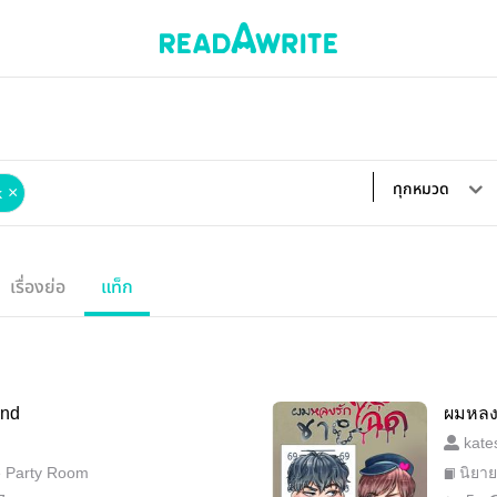
ทุกหมวด
×
k
เรื่องย่อ
แท็ก
end
ผมหลง
kate
e Party Room
นิยาย