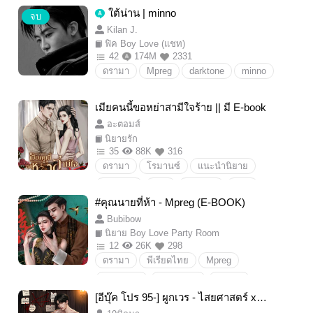
ใต้น่าน | minno
จบ
เคะแก่
เมะมีปม
Kilan J.
ฟิค Boy Love (แชท)
42
174M
2331
ดรามา
Mpreg
darktone
minno
เมียคนนี้ขอหย่าสามีใจร้าย || มี E-book
อะตอมส์
นิยายรัก
35
88K
316
ดรามา
โรมานซ์
แนะนำนิยาย
นิยายรัก
18+
แต่งงาน
หย่า
#คุณนายที่ห้า - Mpreg (E-BOOK)
นิยายขายดี
นิยายในไร่
Drama/ดราม่า
Bubibow
รักต่างวัย
หย่าร้าง
สามีเก่า
นิยาย Boy Love Party Room
พระเอกตามทวงคืน
นิยายยอดนิยม
12
26K
298
ดรามา
พีเรียดไทย
Mpreg
โรมานซ์
Erotic
เวลาไม่เคยย้อนกลับ
นิยายวาย
วายพีเรียด
ดราม่า
เมียเก่า
[อีบุ๊ค โปร 95-] ผูกเวร - ไสยศาสตร์ x วิ
นายท่าน
18+
นายหญิง
ทยาศาสตร์ (Mpreg) - (31+6 ตอนพิเศ