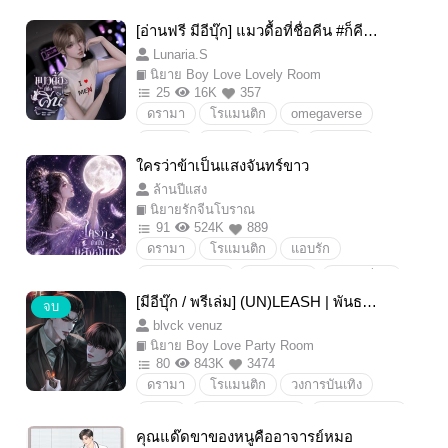
Boylove/Yaoi
นิยายวาย
โจรป่า
[อ่านฟรี มีอีบุ๊ก] แมวดื้อที่ชื่อคีน #ก็คีนจ
ดราม่า
วายพีเรียด
18+
ะเอา
Lunaria.S
celiminezoe
เสือทัพเอื้องคำ
นิยาย Boy Love Lovely Room
25
16K
357
ดรามา
โรแมนติก
omegaverse
Mpreg
มาเฟีย
18+
โรมานซ์
ใครว่าข้าเป็นแสงจันทร์ขาว
ดราม่า
Boylove/Yaoi/ชายรักชาย
ล้านปีแสง
นายเอกธงแดง
พระเอกธงเขียว
นิยายรักจีนโบราณ
นายเอกแซ่บ
พระเอกซึน
คลั่งรัก
91
524K
889
ดรามา
โรแมนติก
แอบรัก
ชิงไหวชิงพริบ
จีนโบราณ
เล่ห์เหลี่ยม
[มีอีบุ๊ก / พรีเล่ม] (UN)LEASH | พันธะล
แผนการ
y/n
จบ
วงไฟ (อ่านฟรีถึงวันที่ 15/08 เวลา 23:5
blvck venuz
9)
นิยาย Boy Love Party Room
80
843K
3474
ดรามา
โรแมนติก
วงการบันเทิง
ดารา
enemiestolovers
Boylove/Yaoi
คุณแด๊ดขาของหนูคืออาจารย์หมอ
18+
พระเอกโบ้
นายเอกโบ้