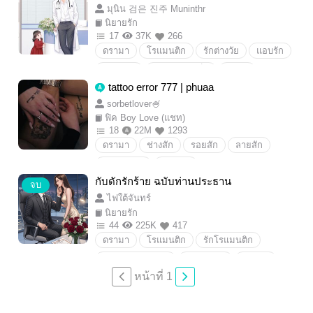
มุนิน 검은 진주 Muninthr
ศัตรูสู่คู่รัก
คู่กัดสู่คู่รัก
rivalstolovers
นิยายรัก
พระรองxตัวอิจฉา
พระเอกคลั่งรัก
17
37K
266
ดรามา
โรแมนติก
รักต่างวัย
แอบรัก
ความรัก
พระเอกกินเด็ก
น่ารัก
tattoo error 777 | phuaa
พระเอกสายเปย์
พระเอกปากร้ายแต่ใจดี
sorbetlover🍧
คลั่งรักขั้นสุด
นิยายโรแมนติก
นิยายรัก
ฟิค Boy Love (แชท)
หลงรักเมียเด็ก
หมอ
อาจารย์หมอ
18
22M
1293
ดรามา
ช่างสัก
รอยสัก
ลายสัก
เมียช่างสัก
PhuAA
กับดักรักร้าย ฉบับท่านประธาน
จบ
ไฟใต้จันทร์
นิยายรัก
44
225K
417
ดรามา
โรแมนติก
รักโรแมนติก
โรแมนติกดราม่า
โรแมนติก
ดราม่า
หน้าที่ 1
พระเอกคลั่งรัก
พระเอกเย็นชา
คลั่งรัก
แอบรัก
รักต่างวัย
นิยายโรแมนติก