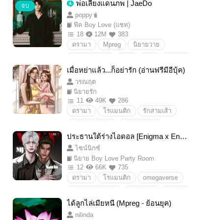
พ่อเลี้ยงแดนภพ | JaeDo
คลั่งรัก
ถ่านไฟเก่า
จบ
poppy🧋
ฟิค Boy Love (แชท)
18
12M
383
ดรามา
Mpreg
นิยายวาย
Boylove/Yaoi
18+
SM
ดราม่า
เมื่อหย่าแล้ว...ก็อย่ารัก (อ่านฟรีมีอีบุ้ค)
NCT
JaeDo
JAEHYUN
Doyoung
วรณฤต
แจโด
โดยอง
แจฮยอน
นิยายรัก
11
49K
286
ดรามา
โรแมนติก
รักสามเส้า
พระเอกเย็นชา
พระเอกหล่อ
ประธานใต้ร่างไอดอล [Enigma x Enig
นางเอกน่ารัก
นางเอกน่าสงสาร
ma]
ไซน์นิกซ์
นางเอกสวย
พระเอกใจร้าย
พระเอกเลว
นิยาย Boy Love Party Room
นางเอกแสนดี
ท้องแล้วหนี
คนใจร้าย
12
66K
735
ดรามา
โรแมนติก
omegaverse
จิกกัดหมอน
ง้อเมีย
มีลูก
ตามเมีย
enigmaxenigma
เคะกล้าม
เคะแก่
ท้อง
หนี
ใบหย่า
ได้ลูกไล่เมียหนี (Mpreg - ย้อนยุค)
Mpreg
ประธาน
ไอดอล
nilinda