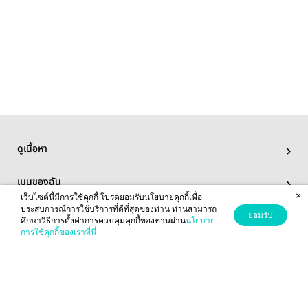
อุปสรรค
พระเอกตามง้อ
ขอคืนดี
อ่านฟรีจนจบ
นิยายรัก
ดูเนื้อหา
เมนูของฉัน
×
เว็บไซต์นี้มีการใช้คุกกี้ โปรดยอมรับนโยบายคุกกี้เพื่อ
ประสบการณ์การใช้บริการที่ดีที่สุดของท่าน ท่านสามารถ
เกี่ยวกับเรา
ยอมรับ
ศึกษาวิธีการตั้งค่าการควบคุมคุกกี้ของท่านผ่าน
นโยบาย
การใช้คุกกี้ของเราที่นี่
ปกติ
Download readAwrite