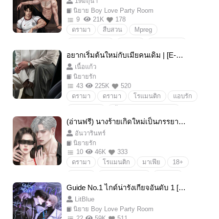
19มิถุนา
ษ)
นิยาย Boy Love Party Room
9
21K
178
ดรามา
สืบสวน
Mpreg
Boylove/Yaoi
ดราม่า
ไสยศาสตร์
อยากเริ่มต้นใหม่กับเมียคนเดิม | [E-BO
มนต์ดำ
ความรัก
คาถาอาคม
OK]
เนื้อแก้ว
นิยายโรแมนติก
เล่นของ
นิยายรัก
คุณไสยมนต์ดำ
หมอผี
คุณไสย
43
225K
520
ดรามา
ดรามา
โรแมนติก
แอบรัก
โดนของ
โรแมนติก
วิชาอาคม
รักสามเส้า
ขึ้นอย่างหงส์ลงอย่างหมา
(อ่านฟรี) นางร้ายเกิดใหม่เป็นภรรยาต
รักเมียที่สุดในสามโลก
ปากหนัก
าบอดท่านประธาน [มี E-book]
อันวารินทร์
ความรัก
ดราม่า
นิยายรัก
นิยายรัก
นิยายโรแมนติก
โรมานซ์
แต่งงาน
10
46K
333
ดรามา
โรแมนติก
มาเฟีย
18+
ตบจูบ
แก้แค้น
ท้อง
พระเอกเลว
ดราม่า
นิยายโรแมนติก
ทะลุมิติ
มีลูก
ง้อเมีย
Guide No.1 ไกด์น่ารังเกียจอันดับ 1 [G
เกิดใหม่
แต่งงาน
พระเอกโบ้
uide,Mpreg] มีebook
LitBlue
ผัวดุเมียดุกว่า
ป๋าจะทำรักเฮียไหม
นิยาย Boy Love Party Room
ดราม่านิสนุง
หย่า
ผัวโบ้
ตัวร้าย
22
59K
511