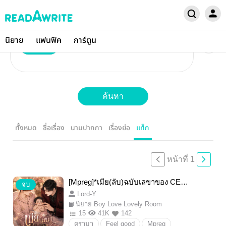
นิยาย
แฟนฟิค
การ์ตูน
ทุกหมวด
×
ดรามา
ค้นหา
ทั้งหมด
ชื่อเรื่อง
นามปากกา
เรื่องย่อ
แท็ก
หน้าที่ 1
[Mpreg]*เมีย(ลับ)ฉบับเลขาของ CEO
จบ
จอมบงการ
Lord-Y
นิยาย Boy Love Lovely Room
15
41K
142
ดรามา
Feel good
Mpreg