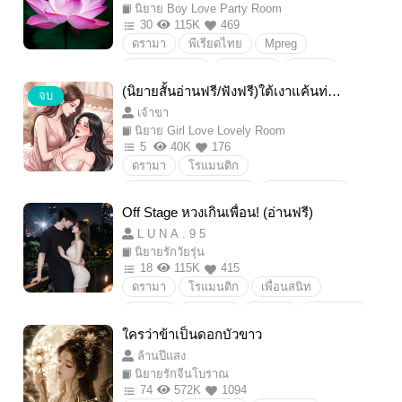
นิยาย Boy Love Party Room
30
115K
469
ดรามา
พีเรียดไทย
Mpreg
Boylove/Yaoi
นิยายวาย
ดราม่า
(นิยายสั้นอ่านฟรี/ฟังฟรี)ใต้เงาแค้นท่า
ความรัก
SM
จบ
นประธาน
เจ้าขา
นิยาย Girl Love Lovely Room
5
40K
176
ดรามา
โรแมนติก
Girllove/Yuri/หญิงรักหญิง
ดราม่า/Drama
Off Stage หวงเกินเพื่อน! (อ่านฟรี)
โรแมนติก/romantic
เลสเบี้ยน
L U N A . 9 5
ฟีลกูด/feelgood
โรมานซ์/romance
นิยายรักวัยรุ่น
รักร่วมเพศ
อีโรติก/erotic
25+
18
115K
415
ดรามา
โรแมนติก
เพื่อนสนิท
Erotic
โรมานซ์
ซาตาน
อีโรติก
แอบรัก
รักวัยรุ่น
นักร้อง
นิยาย18+
18+
มาเฟีย
ดราม่า
แอบรัก
ใครว่าข้าเป็นดอกบัวขาว
ไอดอล
แอบรักเพื่อน
น่ารัก
ล้านปีแสง
นิยายรักจีนโบราณ
74
572K
1094