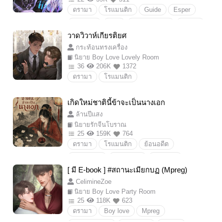
ดรามา
โรแมนติก
Guide
Esper
ตาบอด
พาลูกหนี
เอสเปอร์
ไกด์
เอสเปอร์/ไกด์
Mpreg
ขึ้นอย่างหงส์ลงอย่างหมา
วาดวิวาห์เกียรติยศ
Boylove/Yaoi
18+
ดราม่า
รักเมียที่สุดในสามโลก
กระท้อนทรงเครื่อง
นิยาย Boy Love Lovely Room
36
206K
1372
ดรามา
โรแมนติก
เกิดใหม่ชาตินี้ข้าจะเป็นนางเอก
ล้านปีแสง
นิยายรักจีนโบราณ
25
159K
764
ดรามา
โรแมนติก
ย้อนอดีต
#ย้อนเวลา
ครอบครัว
ความรัก
[ มี E-book ] #สถานะเมียกบฏ (Mpreg)
ดราม่า
CelimineZoe
นิยาย Boy Love Party Room
25
118K
623
ดรามา
Boy love
Mpreg