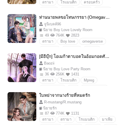
ดรามา
โรแมนติก
ครอบครัว
ความรัก
โคแก่
ฮ่องเต้
วังหลวง
ท่านนายพลขอโทษภรรยา (Omegaver
se) [มี Ebook]
จูนิเบลล์96
นิยาย Boy Love Lovely Room
49
764K
2823
ดรามา
Boy love
omegaverse
จักรวรรดิ
แฟนตาชี
นายพล
[มีอีบุ๊ก] โอเมก้าตาบอดในอ้อมกอดศัต
โลกอนาคต
พระเอกซึน
กองทัพ
รู | omegaverse
Baozii
Mpreg
ศาสตราจารย์
น่ารัก
นิยาย Boy Love Party Room
พระเอกดุ
สถาบัน
ทหาร
หุ่นยนต์
36
256K
1431
ดรามา
โรแมนติก
Mpreg
สตรีมเมอร์
ไลฟ์สตรีม
Sliceoflife
omegaverse
18+
Boylove/Yaoi
enigmaxomega
ใบหย่าจากนางร้ายที่หมดรัก
นิยายวาย
นิยายโรแมนติก
ดราม่า
R-mustang/R.mustang
โอเมก้ายีนส์ด้อย
นายเอกตาบอด
นิยายรัก
พระเอกเย็นชา
Boylove/Yaoi/ชายรักชาย
87
774K
1131
ดรามา
ดรามา
โรแมนติก
มาเฟีย
พระเอกโหด
ดราม่า/Drama
รักสามเส้า
โรมานซ์
ซาตาน
ตบจูบ
พระเอกเด็กกว่า
เคะกล้าม
หมาเด็ก