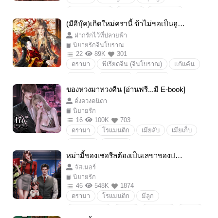
Boylove/Yaoi
แอบรัก
นิยายวาย
(มีอีบุ๊ค)เกิดใหม่ครานี้ ข้าไม่ขอเป็นฮูห
ตลก
น่ารัก
หวาน
เมียลับ
ยินผู้แสนดีอีกต่อไป
ฝากรักไว้ที่ปลายฟ้า
นายบำเรอ
เมียเก็บ
เมะใจร้าย
นิยายรักจีนโบราณ
เคะอ่อนแอ
เมียจ้าง
22
89K
301
ดรามา
พีเรียดจีน (จีนโบราณ)
แก้แค้น
ทะลุมิติ
ย้อนอดีต
ย้อนเวลา
ของหวงมาทวงคืน [อ่านฟรี...มี E-book]
จีนโบราณ
ย้อนยุค
นิยายจีนโบราณ
ดั่งดวงดนิตา
นิยายจีนย้อนยุค
เกิดใหม่
นิยายจีน
นิยายรัก
นิยายนางเอกย้อนเวลา
นิยายจีนสนุกๆ
16
100K
703
ดรามา
โรแมนติก
เมียลับ
เมียเก็บ
ตัวร้าย
นางเอกย้อนเวลา
ของหวง
หวงก้าง
นิยายรักจีนโบราน
เจ้าก้อนมันน่ารัก
หม่ามี้ของเชอรีลต้องเป็นเลขาของปะป๊
พระเอกปากกับใจไม่ตรงกัน
พระเอกใจร้าย
นางเอกสวยมาก
รักทุกคน
าเท่านั้น! |มี Ebook
จัสเมอร์
ขี้หึง
นางเอกน่าสงสาร
นางเอกแสนดี
นิยายรัก
ขี้หวง
พระเอกร้าย
พระเอกขี้หึง
46
548K
1874
ดรามา
โรแมนติก
มีลูก
หึงหวง
ดราม่า
18+
นิยายรัก
กลับมารักกัน
ลูกติด
พ่อลูกติด
คิวปิด
ท้อง
หนี