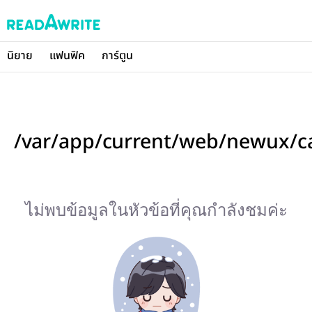
นิยาย
แฟนฟิค
การ์ตูน
/var/app/current/web/newux/c
ไม่พบข้อมูลในหัวข้อที่คุณกำลังชมค่ะ