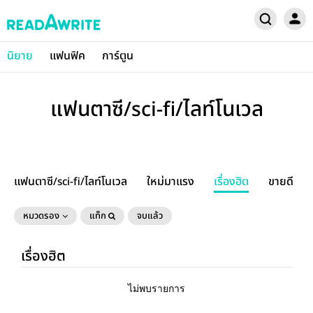
นิยาย
แฟนฟิค
การ์ตูน
แฟนตาซี/sci-fi/ไลท์โนเวล
แฟนตาซี/sci-fi/ไลท์โนเวล
ใหม่มาแรง
เรื่องฮิต
ขายดี
หมวดรอง
แท็ก
จบแล้ว
เรื่องฮิต
ไม่พบรายการ