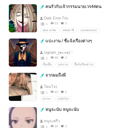
คนรั่วกับเจ้ากรรมนายเวร44ตน
Dark Error-Tris
23
2
1
slice of life
แฟนตาซี
cosmichorror
Sci-FiHorror
ตลกร้าย
ตลกขบขัน
แปะงาน / ชี้แจ้งเรื่องต่างๆ
แต่งมั่วๆไป
ฮาเร็ม
ตัวเอกสลับเพศได้
Lovecatf
บ้าบอ
มั่วกว่านี้ไม่มีแล้ว
ingnam_(๑•ᴗ•๑)♡
รักกันกี่โมง
49
2
1
เรื่องสั้น
แปะงาน
ชี้แจ้งเรื่องต่างๆ
จากผมถึงพี่
โหมโรง
42
0
1
ดรามา
LGBTQ+
หนูจะนับ หนูจะนับ
หนูจะตริ้ว
16
2
1