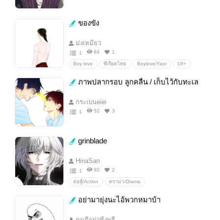
ของขัง
ม่งเหมียว
64
1
1
Boy love
พีเรียดไทย
Boylove/Yaoi
18+
ดราม่า
Erotic
โรมานซ์
ภาพปลากรอบ ลูกคลื่น / เก็บไว้กับทะเล
กระเบนeiei
52
3
1
grinblade
HinaSan
92
2
1
ต่อสู้/Action
ดราม่า/Drama
อย่ามายุ่งนะไอ้พวกหมาบ้า
คนดีอย่าทิ้งพรี่