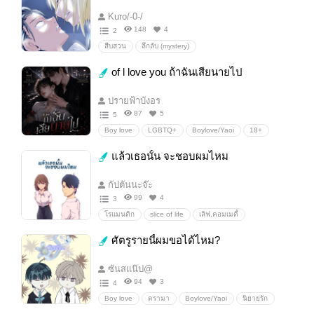
Kuro/-0-/
148
4
2
สืบสวน
ลึกลับ (mystery)
of l love you ถ้าฉันเสียนายไป
ปรายฟ้าบังอร
87
5
5
Boy love
LGBTQ+
Boylove/Yaoi
18+
นิยายรัก
ดราม่า
นิยายโรแมนติก
ความรัก
แล้วเธอนั้น จะชอบผมไหม
นิยายวาย
หวาน
โรมานซ์
ตบจูบ
กัปตันนะจ๊ะ
99
4
3
โรแมนติก
slice of life
เลิฟ,คอมเมดี้
ศัตรูรายนี้ผมขอได้ไหม?
ซันสแน๊ป@
94
3
4
Boy love
ดรามา
Boylove/Yaoi
นิยายรัก