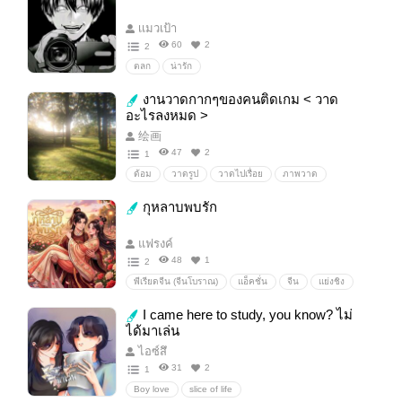
เเมวเป้า
60
2
2
ตลก
น่ารัก
งานวาดกากๆของคนติดเกม < วาด
อะไรลงหมด >
绘画
47
2
1
ด้อม
วาดรูป
วาดไปเรื่อย
ภาพวาด
กุหลาบพบรัก
แฟรงค์
48
1
2
พีเรียดจีน (จีนโบราณ)
แอ็คชั่น
จีน
แย่งชิง
แย่งความรัก
นิยายรักจีนโบราณ
พีคตอนจบ
I came here to study, you know? ไม่
18+
ได้มาเล่น
ไอซ์สึ
31
2
1
Boy love
slice of life