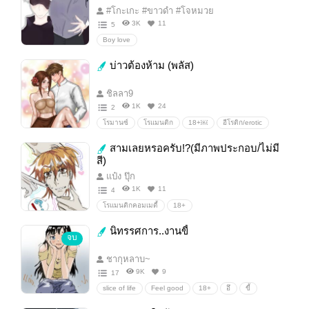
#โกะเกะ #ขาวดํา #โจหมวย
3K
11
5
Boy love
บ่าวต้องห้าม (พลัส)
ชิลลา9
1K
24
2
โรมานซ์
โรแมนติก
18+￼
อีโรติก/erotic
Erotic
25+
สามเลยหรอครับ!?(มีภาพประกอบ/ไม่มี
สี)
แป๋ง ปุ๊ก
1K
11
4
โรแมนติกคอมเมดี้
18+
นิทรรศการ..งานขี้
จบ
ชากุหลาบ~
9K
9
17
slice of life
Feel good
18+
อึ
ขี้
ผลงาน
ภาพประกอบ
น่าอาย
ตลก