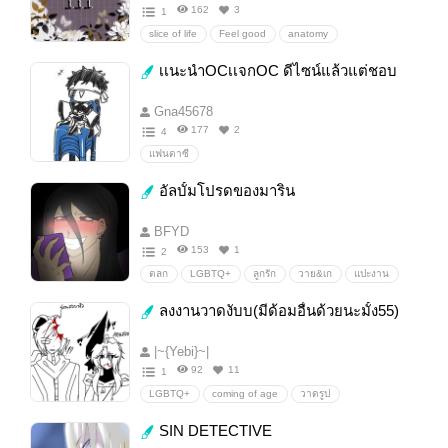
162
3
1
slice of life
Feel good
anatomy
Perspective
background
material
เเนะนำOCเเจกOC ดีไซน์แล้วแต่ชอบ
ScreenTone
color
Gna45678
177
2
4
แฟนตาซี
อัลบั้มโปรดของมาริน
BFYD
153
1
2
ตลก
LGBTQ+
ลูกรัก
วาย&เก
แปะงาน
วาดปายเรื่อย
Boylove/Yaoi
GirlLove/Yuri
ลงงานวาดงับบ(มีด้อมอื่นด้วยนะมั้ง55)
18+
Erotic
|~{Yebi}~|
92
11
1
LGBTQ+
coming of age
วาดรูป
วาดไปเรื่อย
แปะงาน
วาดเล่น
คลังรูป
SIN DETECTIVE
สาววาย
วาดเกย์ๆ
ลงไปเรื่อย
drawing