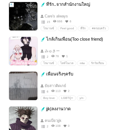
ที่รัก..จากสำนักงานใหญ่
Care's always
666
6
15
โรมานซ์
Feel good
ที่รัก
#ครอบครัว
รักในวัยทำงาน
#คลั่งรัก
#รัก
ไกล้เกินเพื่อน(Too close friend)
ค้นหาความจริง
รักแท้
#แต่งงาน
#ผูกพัน
รอคอยรัก
แยกจาก
กลับมาคบกัน
fallinlove
みゅきー
nomallove/ชายรักหญิง
รักหวานซึ้ง
รักปักใจ
76
1
2
การตัดสินใจ
ให้รู้จักรัก
y/n
โรมานซ์
ไลท์โนเวล
mlw
รักวัยเรียน
รักในรั้วโรงเรียน
แอบชอบ
แอบชอบเพื่อน
เพื่อนจริงๆครับ
แอบรักเพื่อน
16-18+
หมาเด็ก
คิดไม่ซื่อ
ซึนเดเระ
คลั่ง(รัก)
แอบมีใจ
ยัยสาวติดเกย์
ไม่อยากเป็นแค่เพื่อน
รักเพื่อนสนิท
แอบรัก
113
2
6
Boy love
LGBTQ+
y/n
jjk|ลงงานวาด
คนเบียวjjk
108
0
2