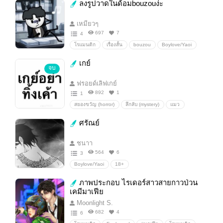
ลงรูปวาดในด้อมbouzouง่ะ
ดราม่า
สะท้อนสังคม
เหมียวๆ
697
7
4
โรแมนติก
เรื่องสั้น
bouzou
Boylove/Yaoi
นิยายรัก
นิยายโรแมนติก
น่ารัก
ตลก
เกย์
จบ
หวาน
รักวัยรุ่น
แอบรัก
มหาวิทยาลัย
ความรัก
ฟรอยด์เลิฟเกย์
892
1
1
สยองขวัญ (horror)
ลึกลับ (mystery)
แมว
ศรัณย์
ชนาา
564
6
3
Boylove/Yaoi
18+
ภาพประกอบ ไรเดอร์สาวสายกาวป่วน
เคมีมาเฟีย
Moonlight S.
682
4
6