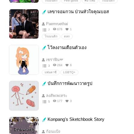
โรแมนติก
Feel good
#มาเฟีย
โรแมนติก
คลั่ง(รัก)
รัก....
กาว?
พระเอกกวน
เลขาจอมกวน ป่วนหัวใจคุณบอส
หลงเสน่ห์นางเอก
ตลก/comedy
*รัก
ตลกอยู่≠ตลก
กาว100%
โรแมน/ความรัก
Paemruethai
โรคกลัวความรัก
มาเฟียxตำรวจ
นิยายมาเฟีย
676
1
7
นางเอกแสบ
คอมเมดี้
รักฉบับมาเฟีย
โรแมนติก
ตลก
ไว้ลงงานเตือนตัวเอง
เซราฟิน🪽
284
6
3
แฟนตาซี
LGBTQ+
บันทึกการพัฒนาวาดรูป
ลงสัพเพเหระ
177
3
5
Konpang's Sketchbook Story
ก้อนเเป้ง