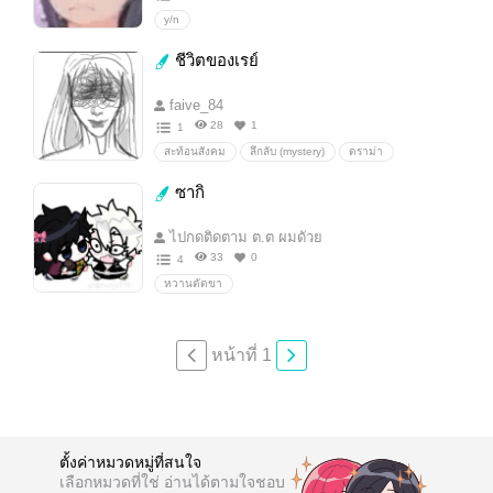
y/n
ชีวิตของเรย์
faive_84
28
1
1
สะท้อนสังคม
ลึกลับ (mystery)
ดราม่า
นิยายรัก
หวาน
แอบรัก
ความรัก
ซากิ
ไปกดติดตาม ต.ต ผมดัวย
33
0
4
หวานตัดขา
หน้าที่ 1
ตั้งค่าหมวดหมู่ที่สนใจ
เลือกหมวดที่ใช่ อ่านได้ตามใจชอบ