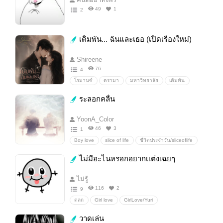
49
1
2
เดิมพัน... ฉันและเธอ (เปิดเรื่องใหม่)
Shireene
76
4
โรมานซ์
ดรามา
มหาวิทยาลัย
เดิมพัน
เกมรักเกมลวง
เกมรัก
พนันรัก
เย็นชา
ระลอกคลื่น
เส้นหมี่
จีบ
หนึ่งเดือน
ความลับ
เจ้าชู้
ศักดิ์ศรี
เดิมพันฉันและเธอ
เดิมพัน...ฉันและเธอ
YoonA_Color
TheBetofUs
46
3
1
Boy love
slice of life
ชีวิตประจำวัน/sliceoflife
แอบรัก
Boylove/Yaoi
โรแมนติกคอมเมดี้
ไม่มีอะไนหรอกอยากเเต่งเฉยๆ
ระลอกคลื่น
ไม่รู้
116
2
9
ตลก
Girl love
GirlLove/Yuri
วาดเล่น