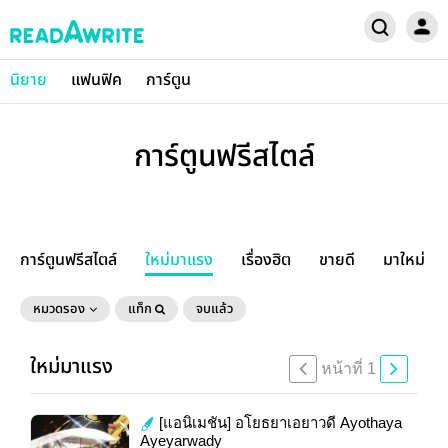
นิยาย
แฟนฟิค
การ์ตูน
การ์ตูนฟรีสไตล์
การ์ตูนฟรีสไตล์
ใหม่มาแรง
เรื่องฮิต
ขายดี
มาใหม่
หมวดรอง
แท็ก
จบแล้ว
ใหม่มาแรง
หน้าที่ 1
[แอนิเมชัน] อโยธยาเอยาวดี Ayothaya
Ayeyarwady