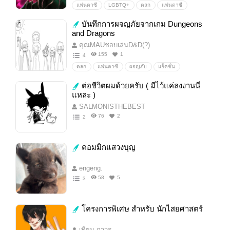
แฟนตาซี
LGBTQ+
ตลก
แฟนตาซี
ตามใจ
ฟรีสไตล์
บันทึกการผจญภัยจากเกม Dungeons
and Dragons
คุณMAUชอบเล่นD&D(?)
155
1
4
ตลก
แฟนตาซี
ผจญภัย
แอ็คชั่น
ต่างโลก
ต่อชีวิตผมด้วยครับ ( มีไว้แค่ลงงานนี่
แหละ )
SALMONISTHEBEST
76
2
2
คอมมิกแสวงบุญ
engeng.
58
5
3
โครงการพิเศษ สำหรับ นักไสยศาสตร์
เทียน ถาวร