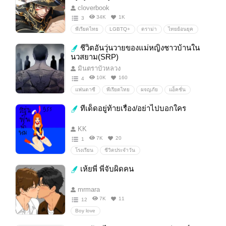
cloverbook
34K
1K
3
พีเรียดไทย
LGBTQ+
ดราม่า
ไทยย้อนยุค
ย้อนยุค/period
Thaiperiod
Queer
ชีวิตอันวุ่นวายของแม่หญิงชาวบ้านใน
นวสยาม(SRP)
มินตราบัวหลวง
10K
160
4
แฟนตาซี
พีเรียดไทย
ผจญภัย
แอ็คชั่น
ต่างโลก
เวทย์มนต์
ปีศาจ
สยองขวัญ
ทีเด็ดอยู่ท้ายเรื่อง/อย่าไปบอกใคร
คาวบอย
wildwest
ตะวันตก
ไทย
ขมังเวทย์
รักโรแมนติก
ตลก
เวทมนตร์
KK
7K
20
1
โรงเรียน
ชีวิตประจำวัน
เห้ยพี่ พี่จับผิดคน
mrmara
7K
11
12
Boy love