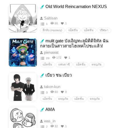
น่ารัก
โรงเรียน
ชีวิตประจำ
#ชีวิต
Old World Reincarnation NEXUS
กลายร่าง
Sliceoflife
Saltisan
86
1
1
ลึกลับ (mystery)
แอ็คชั่น
แอ็คชั่น
ปริศนา
ลึกลับ
ปีศาจ
เวทมนตร์
นิยายแฟนตาซี
mulit gate บังเอิญทะลุมิติดิจิทัล ฉัน
อนาคต
กลายเป็นสาวสายไฮเทคไปซะแล้ว!
pienawat
172
1
20
แอ็คชั่น
แฟนตาซี
แอ็คชั่น
ผจญภัย
ตลก
น่ารัก
y/n
เบียว ชน เบียว
takon-kun
60
0
3
แอ็คชั่น
ผจญภัย
แอ็คชั่น
ผจญภัย
AMA
was_in
32
1
7