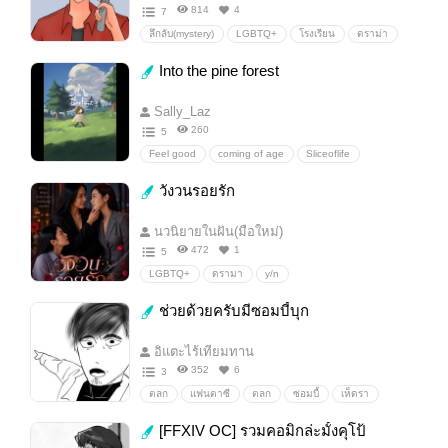
814
4
7
ลึกลับ(mystery)
LGBTQ+
โรงเรียน
ดราม่า
ไสยศาสตร์
#BL
GL/Yuri
Nl/Normallove
Into the pine forest
Sally_Laz
260
5
Feel good
coming of age
Sliceoflife
โรงเรียน
ผจญภัย
ฟีลกูด / feel good
วังวนรอยรัก
comingofage
Slowburn
comedy
เวทมนตร์
นวนิยายในฝัน(มือใหม่)
472
1
5
LGBTQ+
ดรามา
y/n
ช่วยด้วยครับมีซอมบี้บุก
อิแตะไร้เทียมทาน
352
6
3
ตลก
แฟนตาซี
ตลก
ซอมบี้
เห็ดรา
เอาตัวรอด
Zombie
เอาชีวิตรอด
ฮาๆกวนๆ
[FFXIV OC] รวมคอมิกล่ะมั้งคุโป้
กาว..มั้ง
ไปเรื่อย
การ์ตูน
Survival