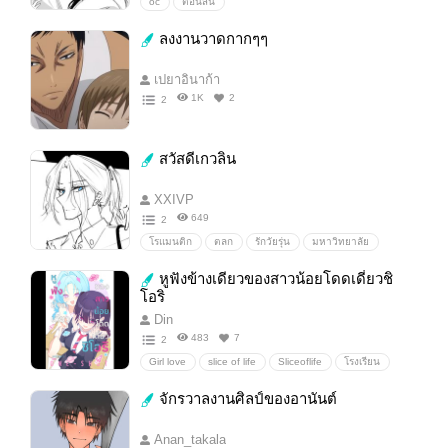
oc
ตอนสั้น
ลงงานวาดกากๆๆ
เปยาอินาก้า
1K
2
2
สวัสดีเกวลิน
XXIVP
649
2
โรแมนติก
ตลก
รักวัยรุ่น
มหาวิทยาลัย
ความรัก
หวาน
หูฟังข้างเดียวของสาวน้อยโดดเดี่ยวชิ
โอริ
Din
483
7
2
Girl love
slice of life
Sliceoflife
โรงเรียน
y/n
จักรวาลงานศิลป์ของอานันต์
Anan_takala