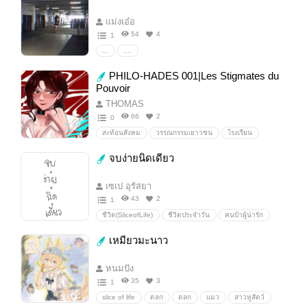
แม่งเอ๋อ
54
4
1
...
....
PHILO-HADES 001|Les Stigmates du
Pouvoir
THOMAS
66
2
0
สะท้อนสังคม
วรรณกรรมเยาวชน
โรงเรียน
การเมือง
ชีวิตประจำวัน
ชีวิตในโรงเรียน
จบง่ายนิดเดียว
เสียดสีสังคม
ชีวิตวัยรุ่น
ปัญหาสังคม
เซเป อุรัสยา
43
2
1
ชีวิต(SliceofLife)
ชีวิตประจำวัน
คนบ้าผู้น่ารัก
เหมียวมะนาว
หนมปัง
35
3
1
slice of life
ตลก
ตลก
แมว
สาวหูสัตว์