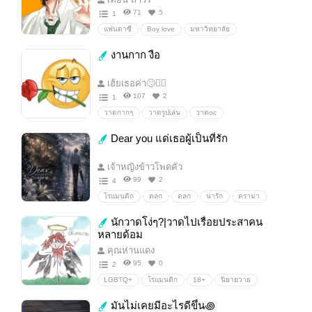
71
5
1
แฟนตาซี
Boy love
มหาวิทยาลัย
ไสยศาสตร์
วิทยาศาสตร์
คุณไสยมนต์ดำ
งานกาก งือ
การทดลอง
เฮ้ยเธอค่า🙄✌🏻
107
2
1
วาดกากๆ
วาดรูปเล่น
วาดoc
Dear you แด่เธอผู้เป็นที่รัก
เจ้าหญิงข้าวโพดคั่ว
99
2
4
โรแมนติก
ตลก
ตลก
น่ารัก
ดราม่า
18+
นิยายแฟนตาซี
นักวาดโง่ๆ?|วาดไปเรื่อยประสาคน
หลายด้อม
คุณห่านแดง
95
0
2
LGBTQ+
โรแมนติก
18+
นิยายวาย
นิยายรัก
Boylove/Yaoi
วาดไปเรื่อย
มันไม่เคยมีอะไรดีขึ้น꩜
วาดกากๆ
วาดรูปเล่น