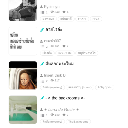
พลังวิเศษวันสิ้นโลก
พลังวิเศษ
Ryolenyo
340
4
1
Boy love
แฟนตาซี
FFXIV
FF14
FinalFantasy14
ffxivoc
ffxivoriginalcharacter
ลายไรล่ะ
เทพซ่า007
161
7
2
เรื่องสั้น
slice of life
หมู่บ้านลายไร
ลายไรไงหนูไม่คุ้นหูเหรอ
ลายไรวะ
gacha
ผีหลอกพระใหม่
รุ่นใหญ่ใจต้องนิ่ง
เก
Insert Disk B
217
2
ลึกลับ (mystery)
สยองขวัญ (horror)
ผี/วิญญาณ
สยองขวัญ(horror)
- × the backrooms ×-
✦ 𝘓𝘶𝘯𝘢 𝘥𝘦 𝘔𝘦𝘤𝘩𝘪 ✦
140
7
1
ลึกลับ (mystery)
TheBackrooms