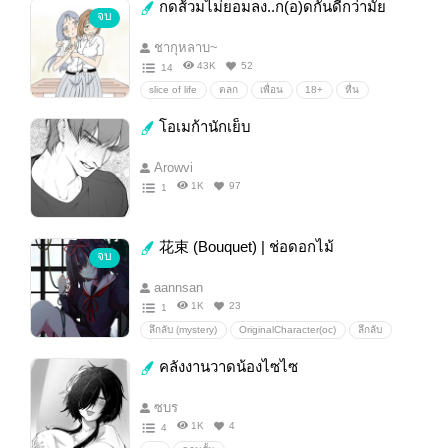
กดส้วมไม่ยอมลง..ก(อ)ดกันดีกว่ามั้ย
จบ
ชากุหลาบ~
43K
52
14
slice of life
ตลก
เพื่อน
18+
หื่น
เสียว
ฟิน
น่ารัก
อึ
ห้องน้ำ
ห้องนอน
โอเมก้านักเย็บ
Arowvi
1K
97
1
花束 (Bouquet) | ช่อดอกไม้
จบ
aannsan
1K
23
1
ลึกลับ (mystery)
OriginalCharacter(oc)
ลึกลับ
คลังงานวาดน้องไซไซ
ซบร
1K
4
4