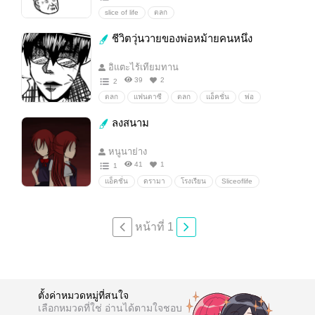
slice of life
ตลก
ชีวิตวุ่นวายของพ่อหม้ายคนหนึ่ง
อิแตะไร้เทียมทาน
39
2
2
ตลก
แฟนตาซี
ตลก
แอ็คชั่น
พ่อ
ลูกสาว
น่ารัก(?)
สดใส(?)
จิ้น(?)
ลงสนาม
ฟรุ้งฟริ้ง(?)
มิตรภาพ(?)
ตัวเอกไม่ปกตินิดหน่อย
ดราม่า
ลงตามใจ
ไปเรื่อย
พ่อหม้ายลูกติด
หนูนาย่าง
เพื่อน...
สัตว์ประหลาด
พ่อหม้าย
กาว(มั้ง)
41
1
1
แอ็คชั่น
ดรามา
โรงเรียน
Sliceoflife
บู๊แหลก
หน้าที่ 1
ตั้งค่าหมวดหมู่ที่สนใจ
เลือกหมวดที่ใช่ อ่านได้ตามใจชอบ