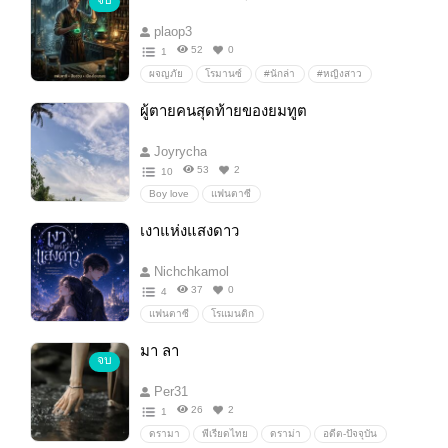
จบ
plaop3
52
0
1
ผจญภัย
โรมานซ์
#นักล่า
#หญิงสาว
พระเอกเทพ
ผู้ตายคนสุดท้ายของยมทูต
Joyrycha
53
2
10
Boy love
แฟนตาซี
เงาแห่งแสงดาว
Nichchkamol
37
0
4
แฟนตาซี
โรแมนติก
แฟนตาซี,โรเมติก,ดวงดาว,ผจญภัย,ควาใลึบลับ,พลังวิเศษ
มา ลา
จบ
Per31
26
2
1
ดรามา
พีเรียดไทย
ดราม่า
อดีต-ปัจจุบัน