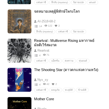
แฟนตาซี
ลึกลับ (mystery)
นิยายแปล
whatif
y/n
จดหมายเหตุผู้พิทักษ์โพรงโลก
AI-2518-68-2
122
2
14
ลึกลับ (mystery)
แฟนตาซี
นิยายแปล
ข้ามเวลา
วันสิ้นโลก
ข้ามมิติ
เวลา
Reartval : Multiverse Rising มหากาพย์
พลังพิเศษ
เอาชีวิตรอด
ปรัชญา
พลังจิต
มัลติเวิร์สผงาด
พลังเหนือธรรมชาติ
แนวคิด
การเมือง
Reartval.
สงคราม
โลกคู่ขนาน
พระเจ้า
ย้อนเวลา
71
4
ทะลุมิติ
แฟนตาซี
แอ็คชั่น
สงคราม
หุ่นยนต์
เทคโนโลยี
sci-fi
เอเลี่ยน
ซูเปอร์ฮีโร่
The Shooting Star (ดาวตกแห่งความหวัง)
ต่างดาว
alien
จักรวาล
ยานอวกาศ
กาแล็กซี่
ดวงดาว
มนุษย์ต่างดาว
เหนือโลก
Nyx_xy
ไซไฟ
โลกอนาคต
จักรวรรดิ
นับรบ
42
2
4
แฟนตาซี
ผจญภัย
ทะลุมิติ
ข้ามมิติ
โลกคู่ขนาน
ผจญภัย
Mother Core
วิทยาศาสตร์แฟนตาซี/sci-fi
Parallelworld
PlugIn