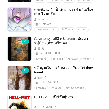
ซอมบี้
เอาตัวรอด
หนีตาย
นิยายซอมบี้
เชื้อไวรัสแพร่ระบาด
ไวรัส
กลายพันธุ์
แต่งนิยาย ถ้าเป็นฟ้าม่วงจะดำเนินเรื่อง
วันสิ้นโลก
เชื้อไวรัส
แบบไหนครับ
writezuu
179
1
วรรณกรรมเยาวชน
ไลท์โนเวล
อนาคต
sci-fi
วิทยาศาสตร์
การทดลอง
ย้อนเวลาสู่ยุค90 พร้อมระบบพัฒนา
จบ
การทดลองในมนุษย์
มะปรางวีทูป
ไรซุวีทูป
หมู่บ้าน (อ่านฟรีจนจบ)
rakumitsuraizuu
maprangvtuber
美珠
189
3
12
แฟนตาซี
Feel good
ข้ามเวลา
ทะลุมิติ
เกิดใหม่
ย้อนยุค
ระบบ
หลักฐานในการย้อนเวลา-Proof of time
จบ
travel
ixoraF
124
1
1
ย้อนเวลา
ความฝัน
นักประวัติศาสตร์
HELL-MET ฮีโร่พันธุ์นรก
FERT🦇ARTS