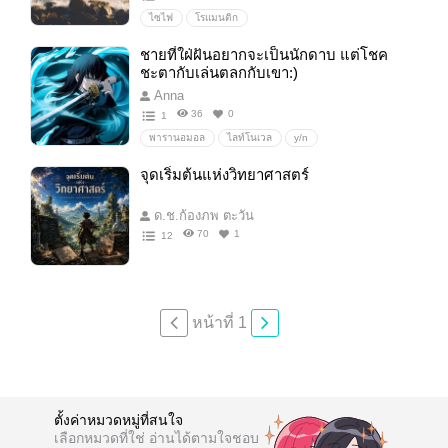
ไซไฟ
โรแมนติก
ชายที่ใฝ่ฝันอยากจะเป็นนักดาบ แต่โชค
ชะตากับเล่นตลกกับเขา:)
Anna
36
0
1
พารานอมอล
ไลท์โนเวล
y/n
จุดเริ่มต้นแห่งวิทยาศาสตร์
ด.ช.ก้องภพ ตะวัน
70
1
12
หน้าที่ 1
ตั้งค่าหมวดหมู่ที่สนใจ
เลือกหมวดที่ใช่ อ่านได้ตามใจชอบ