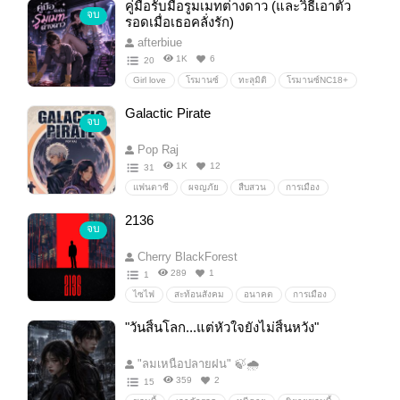
คู่มือรับมือรูมเมทต่างดาว (และวิธีเอาตัว
จบ
cosmichorror
ลึกลับ
ดราม่า
อบอุ่น
รอดเมื่อเธอคลั่งรัก)
afterbiue
1K
6
20
Girl love
โรมานซ์
ทะลุมิติ
โรมานซ์NC18+
ต่างดาว
GL/Yuri
Galactic Pirate
จบ
Pop Raj
1K
12
31
แฟนตาซี
ผจญภัย
สืบสวน
การเมือง
ไซไฟ
อวกาศ
จักรวาล
กาแล็กซี่
2136
จบ
แฟนตาซี
เวทมนตร์
ผจญภัย
วิทยาศาสตร์
ยานอวกาศ
ไซไฟอวกาศ
galacticpirate
Cherry BlackForest
สลัดอวกาศ
289
1
1
ไซไฟ
สะท้อนสังคม
อนาคต
การเมือง
เสียดสีสังคม
วันสิ้นโลก
ข้ามเวลา
"วันสิ้นโลก...แต่หัวใจยังไม่สิ้นหวัง"
"ลมเหนือปลายฝน" 🍃🌧️
359
2
15