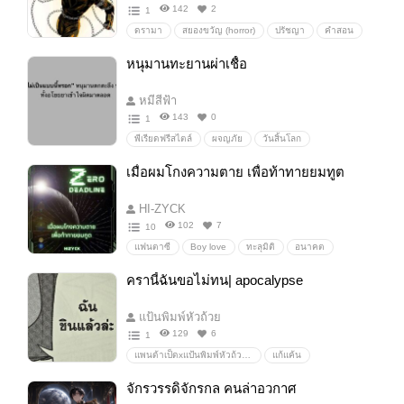
142
2
1
ดรามา
สยองขวัญ (horror)
ปรัชญา
คำสอน
หนุมานทะยานผ่าเชื้อ
หมีสีฟ้า
143
0
1
พีเรียดฟรีสไตล์
ผจญภัย
วันสิ้นโลก
เอาชีวิตรอด
SPUCAwrite
เมื่อผมโกงความตาย เพื่อท้าทายยมทูต
HI-ZYCK
102
7
10
แฟนตาซี
Boy love
ทะลุมิติ
อนาคต
sci-fi
Cyberpunk
โลกอนาคต
Scifi-Fantasy
ครานี้ฉันขอไม่ทน| apocalypse
ข้ามเวลา
อายุขัย
ไซไฟ
scifi
ข้ามมิติ
แป้นพิมพ์หัวถ้วย
129
6
1
แพนด้าเป็ดxแป้นพิมพ์หัวถ้วยxอาดาจิอ่อย
แก้แค้น
สูญเสียคนรัก
ปรัชญา
Apocalypse
จักรวรรดิจักรกล คนล่าอวกาศ
ย้อนเวลา