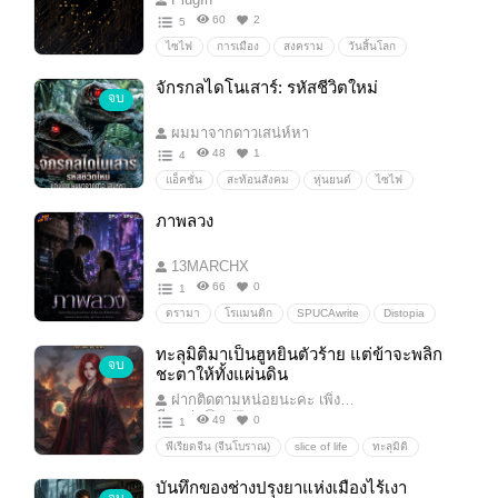
60
2
5
ไซไฟ
การเมือง
สงคราม
วันสิ้นโลก
จักรกลไดโนเสาร์: รหัสชีวิตใหม่
จบ
ผมมาจากดาวเสน่ห์หา
48
1
4
แอ็คชั่น
สะท้อนสังคม
หุ่นยนต์
ไซไฟ
sci-fi
วิทยาศาสตร์
เทคโนโลยี
Action
ภาพลวง
การทดลอง
AI
วิทยาศาตร์
เอไอ
คอมพิวเตอร์
ปรัชญา
ปัญญาประดิษฐ์
13MARCHX
เสียดสี
66
0
1
ดรามา
โรแมนติก
SPUCAwrite
Distopia
Cyberpunk
ทะลุมิติมาเป็นฮูหยินตัวร้าย แต่ข้าจะพลิก
จบ
ชะตาให้ทั้งแผ่นดิน
ฝากติดตามหน่อยนะคะ เพิ่งหัดเ
ขียนค่ะ🥹🙏🏻
49
0
1
พีเรียดจีน (จีนโบราณ)
slice of life
ทะลุมิติ
แก้กรรม
อนาคต
บันทึกของช่างปรุงยาแห่งเมืองไร้เงา