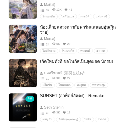
Ma(เม)
12K
41
39
โรแมนติก
ไลท์โนเวล
ทะลุมิติ
แฟนตาซี
ระบบ
ต่างโลก
น้องเล็กยุคดวงดาวกับฟาร์มแสนอบอุ่น(วุ้น
วาย)
Ma(เม)
6K
29
24
ไลท์โนเวล
โรแมนติก
หุ่นยนต์
อวกาศ
ดวงดาว
ดาว
เทคโนโลยี
sci-fi
เกิดใหม่ทั้งที ขอโฟกัสเป็นสุดยอด นักรบ!
ต่างดาว
ไซไฟ
ม่ออวี้ซวนจี (墨羽玄机)🌙
3K
27
19
แอ็คชั่น
โรแมนติก
ทะลุมิติ
ทหารหญิง
ข้ามเวลา
สงคราม
ฝึกทหาร
เกิดใหม่
SUNSET (อาทิตย์อัสดง) - Remake
จบ
Seth Sterlin
3K
13
40
ผจญภัย
ลึกลับ (mystery)
ไซไฟ
อวกาศ
นักบินอวกาศ
สำรวจดาว
HardSciFi