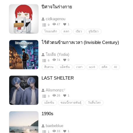
ปีศาจในร่างกาย
cidkagenou
47
1
9
โรแมนติก
ตลก
เบียว
จูนิเบียว
นิยายเบียว
ให้เพื่อนอ่าน!
เกือบฮาเร็ม
ไร้ตัวตนข้ามกาลเวลา (Invisible Century)
เบียวทั้งเรื่อง
ซึนเดะเระ
ยัยบ๊อง
โยเดีย (Yodia)
74
0
6
สืบสวน
แอ็คชั่น
เวลา
sci-fi
อดีต
AI
กาลเวลา
LAST SHELTER
Alismonzc⁷
26
1
3
แอ็คชั่น
ซอมบี้กลายพันธุ์
วันสิ้นโลก
เอาชีวิตรอด
ไวรัส
แฝดนรก
ลาสบอส
1990s
baebeblue
33
1
1