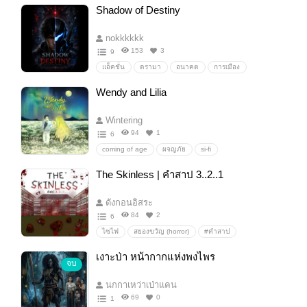
วรรณคดี
สังข์ทอง
ขุนช้างขุนแผน
ทะลุมิติ
Shadow of Destiny
ข้ามเวลา
ไซไฟ-แฟนตาซี
nokkkkkk
153
3
9
แอ็คชั่น
ดรามา
อนาคต
การเมือง
สงคราม
หุ่นยนต์
sci-fi
ผจญภัย
Wendy and Lilia
โลกอนาคต
วิทยาศาสตร์
ไซไฟ
เทคโนโลยี
Action
AI
ปัญญาประดิษฐ์
Wintering
94
1
6
coming of age
ผจญภัย
si-fi
fantacy/แฟนตาซี
Mecha
comingofage
The Skinless | คำสาป 3..2..1
ผจญภัย/adventure
ดังกอนอิสระ
84
2
6
ไซไฟ
สยองขวัญ (horror)
#คำสาป
ไซไฟ-แฟนตาซี
หักมุม
ปีศาจ
แก๊งค์เพื่อน
เงาะป่า หน้ากากแห่งพงไพร
จบ
#ระทึกขวัญ
สัตว์ประหลาด
นกกาเหว่าเป่าแคน
69
0
1