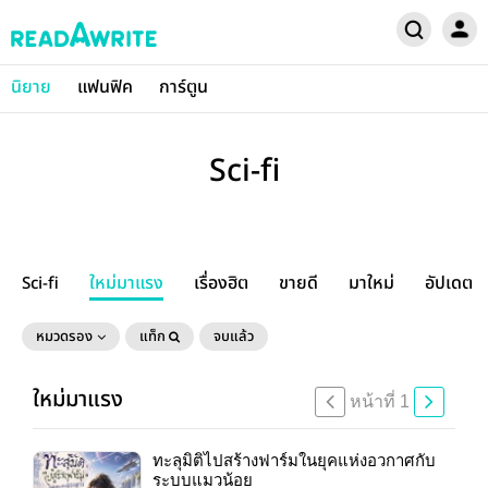
นิยาย
แฟนฟิค
การ์ตูน
Sci-fi
Sci-fi
ใหม่มาแรง
เรื่องฮิต
ขายดี
มาใหม่
อัปเดต
หมวดรอง
แท็ก
จบแล้ว
ใหม่มาแรง
หน้าที่ 1
ทะลุมิติไปสร้างฟาร์มในยุคแห่งอวกาศกับ
ระบบแมวน้อย