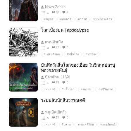
Nova Zenith
63
2
1
ผจญภัย
แฟนตาซี
อวกาศ
มนุษย์ต่างดาว
ยานอวกาศ
alien
สำรวจดวงดาว
นอกโลก
โลกเบื้องบน | apocalypse
ไซไฟอวกาศ
เอเลี่ยนสปีชีส์
ยานรบ
meteorite
Theendoftheworld
y/n
แพนด้าเป็ด
73
3
3
สะท้อนสังคม
วันสิ้นโลก
การเมือง
เสียดสีสังคม
อำนาจ
เอาชีวิตรอด
บันทึกวันสิ้นโลกของเอื้อย ในวิกฤตปลาบู่
แพนด้าเป็ดxแป้นพิมพ์หัวถ้วยxอาดาจิอ่อย
ทองกลายพันธุ์
Caroline_1169!
81
0
1
แฟนตาซี
วันสิ้นโลก
สงคราม
เอาชีวิตรอด
Zombie
พลังพิเศษ
ไวรัส
กลายพันธุ์
ระบบลับนักสืบวรรณคดี
เชื้อไวรัส
โรคระบาด
SPUCAwrite
หมูเห็ดเป็ดกุ้ง
74
0
5
แฟนตาซี
สืบสวน
วรรณคดีไทย
พระอภัยมณี