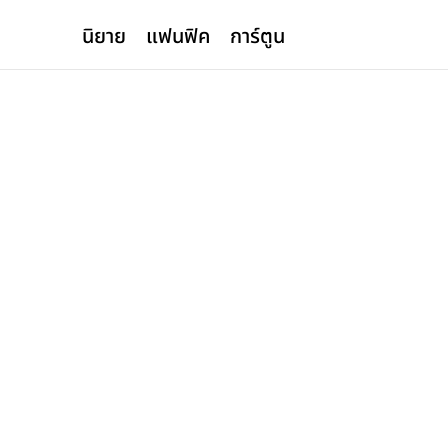
นิยาย
แฟนฟิค
การ์ตูน