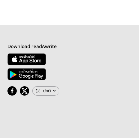
Download readAwrite
ปกติ