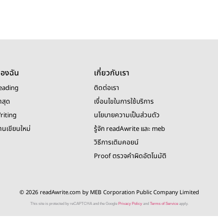
ของฉัน
เกี่ยวกับเรา
eading
ติดต่อเรา
าสุด
เงื่อนไขในการใช้บริการ
riting
นโยบายความเป็นส่วนตัว
งานเขียนใหม่
รู้จัก readAwrite และ meb
วิธีการเติมคอยน์
Proof ตรวจคำผิดอัตโนมัติ
© 2026 readAwrite.com by MEB Corporation Public Company Limited
This site is protected by reCAPTCHA and the Google
Privacy Policy
and
Terms of Service
apply.