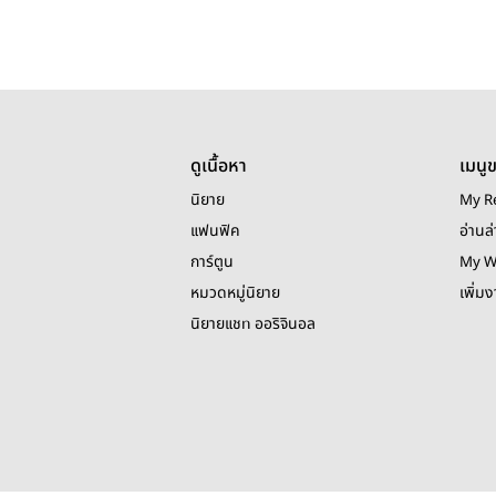
ดูเนื้อหา
เมนู
นิยาย
My R
แฟนฟิค
อ่านล่
การ์ตูน
My W
หมวดหมู่นิยาย
เพิ่ม
นิยายแชท ออริจินอล