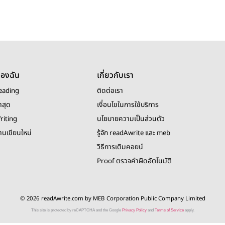
ของฉัน
เกี่ยวกับเรา
eading
ติดต่อเรา
าสุด
เงื่อนไขในการใช้บริการ
riting
นโยบายความเป็นส่วนตัว
งานเขียนใหม่
รู้จัก readAwrite และ meb
วิธีการเติมคอยน์
Proof ตรวจคำผิดอัตโนมัติ
© 2026 readAwrite.com by MEB Corporation Public Company Limited
This site is protected by reCAPTCHA and the Google
Privacy Policy
and
Terms of Service
apply.