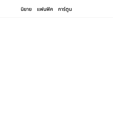
นิยาย
แฟนฟิค
การ์ตูน