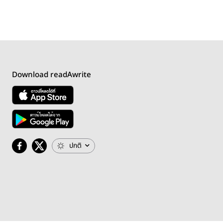
Download readAwrite
ปกติ