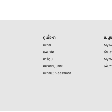
ดูเนื้อหา
เมนู
นิยาย
My R
แฟนฟิค
อ่านล่
การ์ตูน
My W
หมวดหมู่นิยาย
เพิ่ม
นิยายแชท ออริจินอล